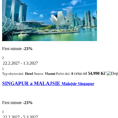
First minute
-23%
2
22.2.2027
-
1.3.2027
1
cena od
54.990 Kč
Typ ubytování:
Hotel
Strava:
Vlastní
Počet dní:
8
SINGAPUR a MALAJSIE
Malajsie Singapur
First minute
-23%
1
22.2.2027
-
5.3.2027