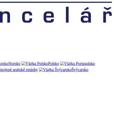
Norsko
Polsko
Spojené arabské emiráty
Švýcarsko