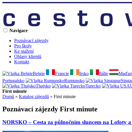
Navigace
Poznávací zájezdy
Pro školy
Ke stažení
Ohlasy klientů
Kontakt
Belgie
Francie
Irsko
Itálie
Maďar
Portugalsko
Rumunsko
Singa
Thajsko
Turecko
First minute
Domů
»
Katalog zájezdů
»
First minute
Poznávací zájezdy First minute
NORSKO – Cesta za půlnočním sluncem na Lofoty 