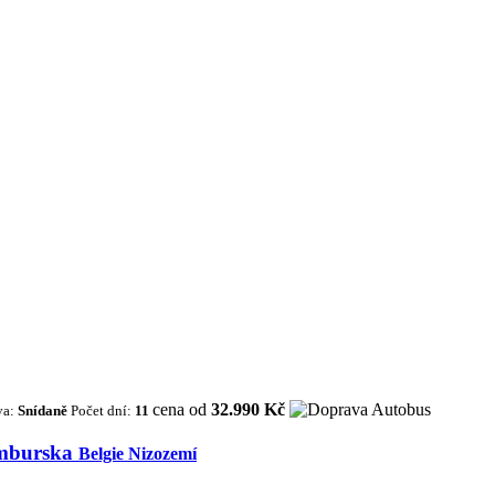
cena od
32.990 Kč
va:
Snídaně
Počet dní:
11
emburska
Belgie Nizozemí