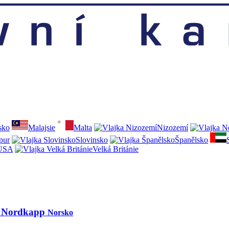
sko
Malajsie
Malta
Nizozemí
pur
Slovinsko
Španělsko
USA
Velká Británie
a Nordkapp
Norsko