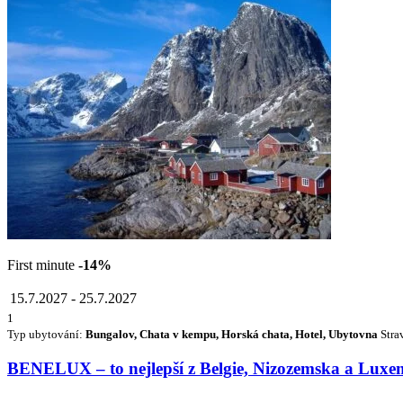
First minute
-14%
15.7.2027
-
25.7.2027
1
Typ ubytování:
Bungalov, Chata v kempu, Horská chata, Hotel, Ubytovna
Stra
BENELUX – to nejlepší z Belgie, Nizozemska a Lux