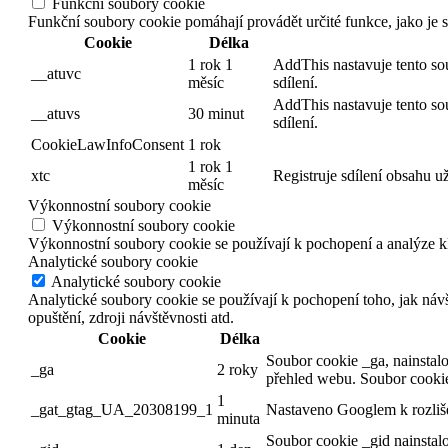
Funkční soubory cookie
Funkční soubory cookie pomáhají provádět určité funkce, jako je s
Cookie
Délka
1 rok 1
AddThis nastavuje tento soub
__atuvc
měsíc
sdílení.
AddThis nastavuje tento soub
__atuvs
30 minut
sdílení.
CookieLawInfoConsent
1 rok
1 rok 1
xtc
Registruje sdílení obsahu u
měsíc
Výkonnostní soubory cookie
Výkonnostní soubory cookie
Výkonnostní soubory cookie se používají k pochopení a analýze k
Analytické soubory cookie
Analytické soubory cookie
Analytické soubory cookie se používají k pochopení toho, jak náv
opuštění, zdroji návštěvnosti atd.
Cookie
Délka
Soubor cookie _ga, nainstalo
_ga
2 roky
přehled webu. Soubor cookie
1
_gat_gtag_UA_20308199_1
Nastaveno Googlem k rozliše
minuta
Soubor cookie _gid nainstal