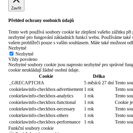
Zavřít
Přehled ochrany osobních údajů
Tento web používá soubory cookie ke zlepšení vašeho zážitku při 
nezbytné pro fungování základních funkcí webu. Používáme také s
vašem prohlížeči pouze s vaším souhlasem. Máte také možnost odhlá
Nezbytné
Nezbytné
Vždy povoleno
Nezbytné soubory cookie jsou naprosto nezbytné pro správné fung
cookie neukládají žádné osobní údaje.
Cookie
Délka
_GRECAPTCHA
5 měsíců 27 dní
Tento sou
cookielawinfo-checkbox-advertisement
1 rok
Tento sou
cookielawinfo-checkbox-analytics
1 rok
Tento sou
cookielawinfo-checkbox-functional
1 rok
Cookie je
cookielawinfo-checkbox-necessary
1 rok
Tento sou
cookielawinfo-checkbox-others
1 rok
Tento sou
cookielawinfo-checkbox-performance
1 rok
Tento sou
Funkční soubory cookie