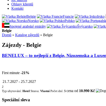
Ohlasy klientů
Kontakt
Belgie
Francie
Irsko
Norsko
Polsko
Spojené arabské emiráty
Švýcarsko
Belgie
Domů
»
Katalog zájezdů
»
Belgie
Zájezdy - Belgie
BENELUX – to nejlepší z Belgie, Nizozemska a Lux
First minute
-21%
21.7.2027
-
25.7.2027
2
cena od
10.990 Kč
Typ ubytování:
Hotel
Strava:
Vlastní
Počet dní:
5
Speciální sleva