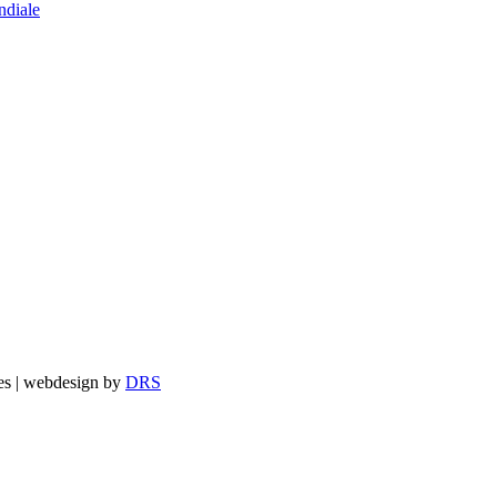
diale
es
| webdesign by
DRS