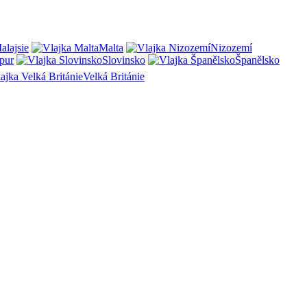
alajsie
Malta
Nizozemí
pur
Slovinsko
Španělsko
Velká Británie