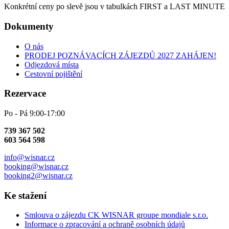
Konkrétní ceny po slevě jsou v tabulkách FIRST a LAST MINUTE
Dokumenty
O nás
PRODEJ POZNÁVACÍCH ZÁJEZDŮ 2027 ZAHÁJEN!
Odjezdová místa
Cestovní pojištění
Rezervace
Po - Pá 9:00-17:00
739 367 502
603 564 598
info@wisnar.cz
booking@wisnar.cz
booking2@wisnar.cz
Ke stažení
Smlouva o zájezdu CK WISNAR groupe mondiale s.r.o.
Informace o zpracování a ochraně osobních údajů