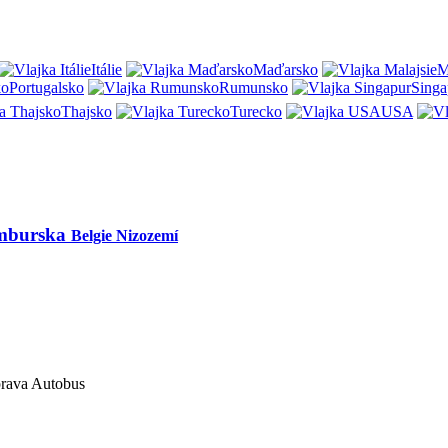
Itálie
Maďarsko
M
Portugalsko
Rumunsko
Singa
Thajsko
Turecko
USA
emburska
Belgie Nizozemí