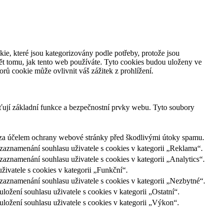
ie, které jsou kategorizovány podle potřeby, protože jsou
ět tomu, jak tento web používáte. Tyto cookies budou uloženy ve
rů cookie může ovlivnit váš zážitek z prohlížení.
ťují základní funkce a bezpečnostní prvky webu. Tyto soubory
ů za účelem ochrany webové stránky před škodlivými útoky spamu.
aznamenání souhlasu uživatele s cookies v kategorii „Reklama“.
znamenání souhlasu uživatele s cookies v kategorii „Analytics“.
vatele s cookies v kategorii „Funkční“.
aznamenání souhlasu uživatele s cookies v kategorii „Nezbytné“.
žení souhlasu uživatele s cookies v kategorii „Ostatní“.
ožení souhlasu uživatele s cookies v kategorii „Výkon“.