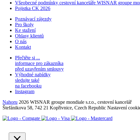
Všeobecné podmínky cestovní kanceláře WISNAR groupe mon
Pojistka CK 2026
Poznávací zájezdy
Pro školy
Ke stažení
Ohlasy klientů
O nás
Kontakt
Přečtěte si ...
informace pro zákazníka
před uzavřením smlouvy
Výhodné nabídky
sledujte také
na facebooku
Instagram
Nahoru
2026 WISNAR groupe mondiale s.r.o., cestovní kancelář
Štefánikova 58, 742 21 Kopřivnice, Czech Republic
Nastavení cooki