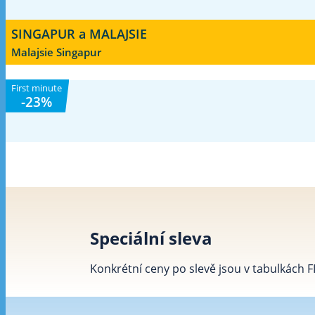
SINGAPUR a MALAJSIE
Malajsie Singapur
First minute
-23%
Speciální sleva
Konkrétní ceny po slevě jsou v tabulkách 