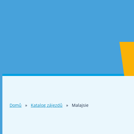
Domů
»
Katalog zájezdů
»
Malajsie