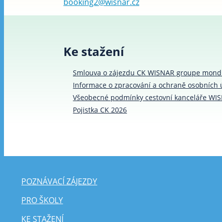
booking2@wisnar.cz
Ke stažení
Smlouva o zájezdu CK WISNAR groupe mondia
Informace o zpracování a ochraně osobních 
Všeobecné podmínky cestovní kanceláře WI
Pojistka CK 2026
POZNÁVACÍ ZÁJEZDY
PRO ŠKOLY
KE STAŽENÍ