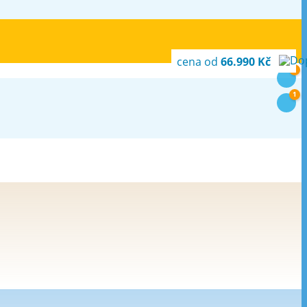
cena od
66.990 Kč
1
1