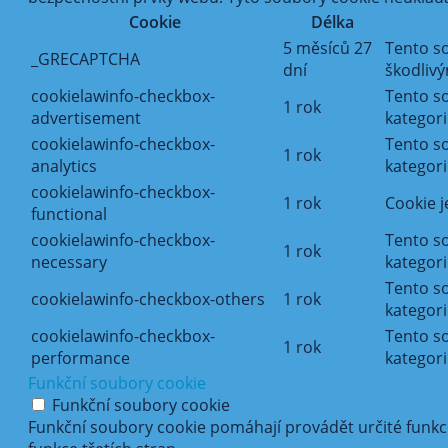
Cookie
Délka
5 měsíců 27
Tento so
_GRECAPTCHA
dní
škodliv
cookielawinfo-checkbox-
Tento s
1 rok
advertisement
kategori
cookielawinfo-checkbox-
Tento s
1 rok
analytics
kategorii
cookielawinfo-checkbox-
1 rok
Cookie j
functional
cookielawinfo-checkbox-
Tento s
1 rok
necessary
kategori
Tento so
cookielawinfo-checkbox-others
1 rok
kategori
cookielawinfo-checkbox-
Tento so
1 rok
performance
kategori
Funkční soubory cookie
Funkční soubory cookie
Funkční soubory cookie pomáhají provádět určité funkce