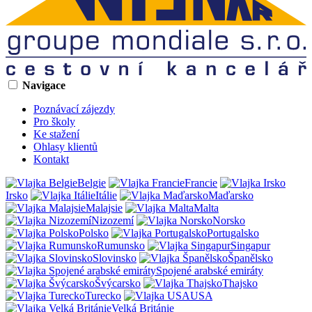
Navigace
Poznávací zájezdy
Pro školy
Ke stažení
Ohlasy klientů
Kontakt
Belgie
Francie
Irsko
Itálie
Maďarsko
Malajsie
Malta
Nizozemí
Norsko
Polsko
Portugalsko
Rumunsko
Singapur
Slovinsko
Španělsko
Spojené arabské emiráty
Švýcarsko
Thajsko
Turecko
USA
Velká Británie