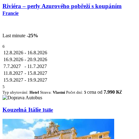
Riviéra – perly Azurového pobřeží s koupáním
Francie
Last minute
-25%
6
12.8.2026
-
16.8.2026
16.9.2026
-
20.9.2026
7.7.2027
-
11.7.2027
11.8.2027
-
15.8.2027
15.9.2027
-
19.9.2027
5
cena od
7.990 Kč
Typ ubytování:
Hotel
Strava:
Vlastní
Počet dní:
5
Kouzelná Itálie
Itálie