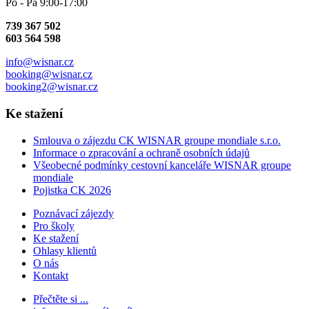
Po - Pá 9:00-17:00
739 367 502
603 564 598
info@wisnar.cz
booking@wisnar.cz
booking2@wisnar.cz
Ke stažení
Smlouva o zájezdu CK WISNAR groupe mondiale s.r.o.
Informace o zpracování a ochraně osobních údajů
Všeobecné podmínky cestovní kanceláře WISNAR groupe
mondiale
Pojistka CK 2026
Poznávací zájezdy
Pro školy
Ke stažení
Ohlasy klientů
O nás
Kontakt
Přečtěte si ...