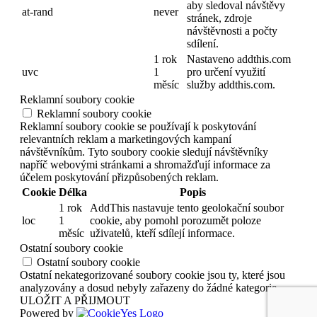
aby sledoval návštěvy
at-rand
never
stránek, zdroje
návštěvnosti a počty
sdílení.
1 rok
Nastaveno addthis.com
uvc
1
pro určení využití
měsíc
služby addthis.com.
Reklamní soubory cookie
Reklamní soubory cookie
Reklamní soubory cookie se používají k poskytování
relevantních reklam a marketingových kampaní
návštěvníkům. Tyto soubory cookie sledují návštěvníky
napříč webovými stránkami a shromažďují informace za
účelem poskytování přizpůsobených reklam.
Cookie
Délka
Popis
1 rok
AddThis nastavuje tento geolokační soubor
loc
1
cookie, aby pomohl porozumět poloze
měsíc
uživatelů, kteří sdílejí informace.
Ostatní soubory cookie
Ostatní soubory cookie
Ostatní nekategorizované soubory cookie jsou ty, které jsou
analyzovány a dosud nebyly zařazeny do žádné kategorie.
ULOŽIT A PŘIJMOUT
Powered by