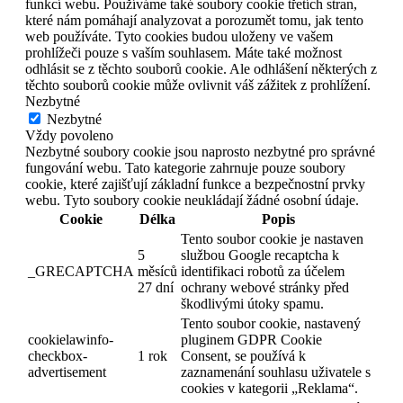
funkcí webu. Používáme také soubory cookie třetích stran,
které nám pomáhají analyzovat a porozumět tomu, jak tento
web používáte. Tyto cookies budou uloženy ve vašem
prohlížeči pouze s vaším souhlasem. Máte také možnost
odhlásit se z těchto souborů cookie. Ale odhlášení některých z
těchto souborů cookie může ovlivnit váš zážitek z prohlížení.
Nezbytné
Nezbytné
Vždy povoleno
Nezbytné soubory cookie jsou naprosto nezbytné pro správné
fungování webu. Tato kategorie zahrnuje pouze soubory
cookie, které zajišťují základní funkce a bezpečnostní prvky
webu. Tyto soubory cookie neukládají žádné osobní údaje.
Cookie
Délka
Popis
Tento soubor cookie je nastaven
5
službou Google recaptcha k
_GRECAPTCHA
měsíců
identifikaci robotů za účelem
27 dní
ochrany webové stránky před
škodlivými útoky spamu.
Tento soubor cookie, nastavený
cookielawinfo-
pluginem GDPR Cookie
checkbox-
1 rok
Consent, se používá k
advertisement
zaznamenání souhlasu uživatele s
cookies v kategorii „Reklama“.