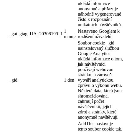
ukládá informace
anonymně a přiřazuje
náhodně vygenerované
číslo k rozpoznání
unikátních návštěvníků.
1
Nastaveno Googlem k
_gat_gtag_UA_20308199_1
minuta
rozlišení uživatelů.
Soubor cookie _gid
nainstalovaný službou
Google Analytics
ukládá informace o tom,
jak návštěvníci
používají webovou
stránku, a zároveň
_gid
1 den
vytváří analytickou
zprávu o výkonu webu.
Některá data, která jsou
shromažďována,
zahrnují počet
návštěvníků, jejich
zdroj a stránky, které
anonymně navštěvují.
AddThis nastavuje
tento soubor cookie tak,