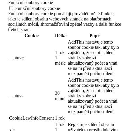
Funkční soubory cookie
Funkční soubory cookie
Funkční soubory cookie pomáhají provádět určité funkce,
jako je sdílení obsahu webových stránek na platformách
sociálních médií, shromažďování zpětné vazby a další funkce
třetích stran.
Cookie
Délka
Popis
AddThis nastavuje tento
soubor cookie tak, aby bylo
1 rok
zajištěno, že se při sdílení
__atuvc
1
stránky zobrazí
měsíc
aktualizovaný počet a vrátí
se na ni před aktualizací
mezipaměti počtu sdílení.
AddThis nastavuje tento
soubor cookie tak, aby bylo
zajištěno, že se při sdílení
30
__atuvs
stránky zobrazí
minut
aktualizovaný počet a vrátí
se na ni před aktualizací
mezipaměti počtu sdílení.
CookieLawInfoConsent
1 rok
1 rok
Registruje sdílení obsahu
xtc
1
uživatelem prostřednictvím