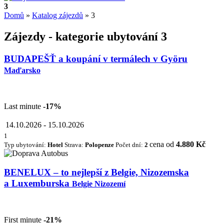
3
Domů
»
Katalog zájezdů
»
3
Zájezdy - kategorie ubytování 3
BUDAPEŠŤ a koupání v termálech v Györu
Maďarsko
Last minute
-17%
14.10.2026
-
15.10.2026
1
cena od
4.880 Kč
Typ ubytování:
Hotel
Strava:
Polopenze
Počet dní:
2
BENELUX – to nejlepší z Belgie, Nizozemska
a Luxemburska
Belgie Nizozemí
First minute
-21%