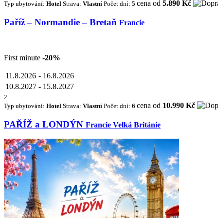
cena od
5.890 Kč
Typ ubytování:
Hotel
Strava:
Vlastní
Počet dní:
5
Paříž – Normandie – Bretaň
Francie
First minute
-20%
11.8.2026
-
16.8.2026
10.8.2027
-
15.8.2027
2
cena od
10.990 Kč
Typ ubytování:
Hotel
Strava:
Vlastní
Počet dní:
6
PAŘÍŽ a LONDÝN
Francie Velká Británie