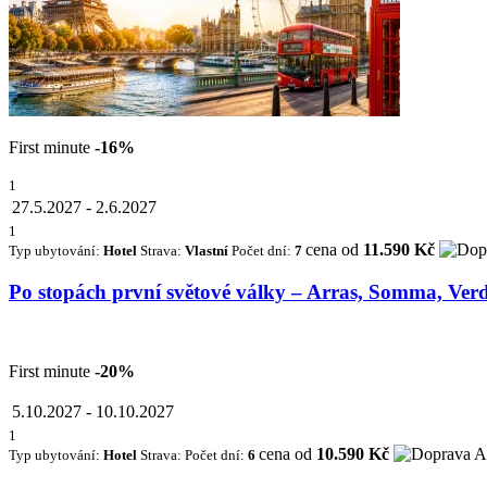
First minute
-16%
1
27.5.2027
-
2.6.2027
1
cena od
11.590 Kč
Typ ubytování:
Hotel
Strava:
Vlastní
Počet dní:
7
Po stopách první světové války – Arras, Somma, Ver
First minute
-20%
5.10.2027
-
10.10.2027
1
cena od
10.590 Kč
Typ ubytování:
Hotel
Strava:
Počet dní:
6