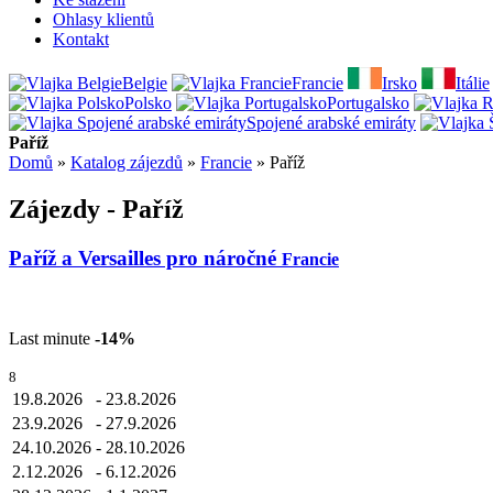
Ohlasy klientů
Kontakt
Belgie
Francie
Irsko
Itálie
Polsko
Portugalsko
Spojené arabské emiráty
Paříž
Domů
»
Katalog zájezdů
»
Francie
»
Paříž
Zájezdy - Paříž
Paříž a Versailles pro náročné
Francie
Last minute
-14%
8
19.8.2026
-
23.8.2026
23.9.2026
-
27.9.2026
24.10.2026
-
28.10.2026
2.12.2026
-
6.12.2026