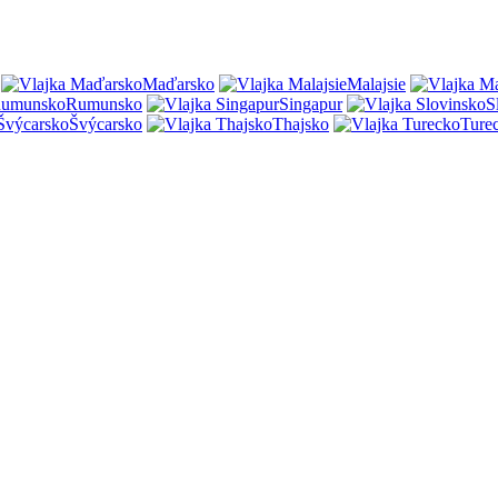
Maďarsko
Malajsie
Rumunsko
Singapur
S
Švýcarsko
Thajsko
Ture