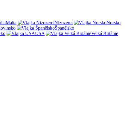
Malta
Nizozemí
Norsko
lovinsko
Španělsko
cko
USA
Velká Británie