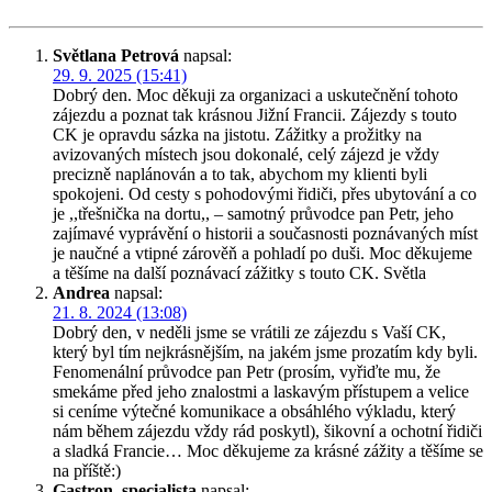
Světlana Petrová
napsal:
29. 9. 2025 (15:41)
Dobrý den. Moc děkuji za organizaci a uskutečnění tohoto
zájezdu a poznat tak krásnou Jižní Francii. Zájezdy s touto
CK je opravdu sázka na jistotu. Zážitky a prožitky na
avizovaných místech jsou dokonalé, celý zájezd je vždy
precizně naplánován a to tak, abychom my klienti byli
spokojeni. Od cesty s pohodovými řidiči, přes ubytování a co
je ,,třešnička na dortu,, – samotný průvodce pan Petr, jeho
zajímavé vyprávění o historii a současnosti poznávaných míst
je naučné a vtipné zárověň a pohladí po duši. Moc děkujeme
a těšíme na další poznávací zážitky s touto CK. Světla
Andrea
napsal:
21. 8. 2024 (13:08)
Dobrý den, v neděli jsme se vrátili ze zájezdu s Vaší CK,
který byl tím nejkrásnějším, na jakém jsme prozatím kdy byli.
Fenomenální průvodce pan Petr (prosím, vyřiďte mu, že
smekáme před jeho znalostmi a laskavým přístupem a velice
si ceníme výtečné komunikace a obsáhlého výkladu, který
nám během zájezdu vždy rád poskytl), šikovní a ochotní řidiči
a sladká Francie… Moc děkujeme za krásné zážity a těšíme se
na příště:)
Gastron. specialista
napsal: