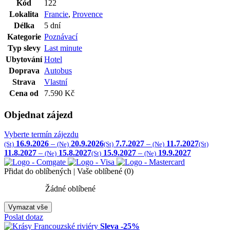
Kód
122
Lokalita
Francie
,
Provence
Délka
5 dní
Kategorie
Poznávací
Typ slevy
Last minute
Ubytování
Hotel
Doprava
Autobus
Strava
Vlastní
Cena od
7.590 Kč
Objednat zájezd
Vyberte termín zájezdu
16.9.2026
–
20.9.2026
7.7.2027
–
11.7.2027
(St)
(Ne)
(St)
(Ne)
(St)
11.8.2027
–
15.8.2027
15.9.2027
–
19.9.2027
(Ne)
(St)
(Ne)
Přidat do oblíbených
|
Vaše oblíbené
(
0
)
Žádné oblíbené
Vymazat vše
Poslat dotaz
Sleva
-25%