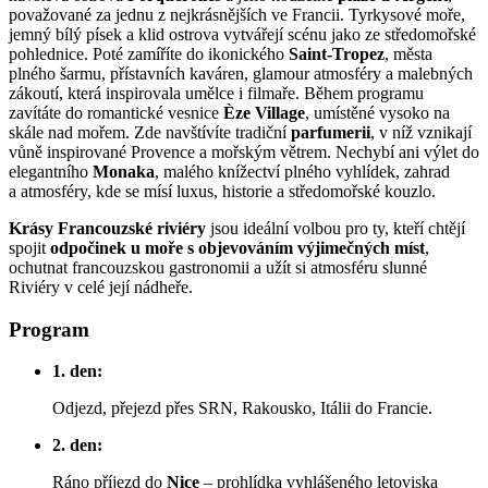
považované za jednu z nejkrásnějších ve Francii. Tyrkysové moře,
jemný bílý písek a klid ostrova vytvářejí scénu jako ze středomořské
pohlednice. Poté zamíříte do ikonického
Saint-Tropez
, města
plného šarmu, přístavních kaváren, glamour atmosféry a malebných
zákoutí, která inspirovala umělce i filmaře. Během programu
zavítáte do romantické vesnice
Èze Village
, umístěné vysoko na
skále nad mořem. Zde navštívíte tradiční
parfumerii
, v níž vznikají
vůně inspirované Provence a mořským větrem. Nechybí ani výlet do
elegantního
Monaka
, malého knížectví plného vyhlídek, zahrad
a atmosféry, kde se mísí luxus, historie a středomořské kouzlo.
Krásy Francouzské riviéry
jsou ideální volbou pro ty, kteří chtějí
spojit
odpočinek u moře s objevováním výjimečných míst
,
ochutnat francouzskou gastronomii a užít si atmosféru slunné
Riviéry v celé její nádheře.
Program
1. den:
Odjezd, přejezd přes SRN, Rakousko, Itálii do Francie.
2. den:
Ráno příjezd do
Nice
– prohlídka vyhlášeného letoviska