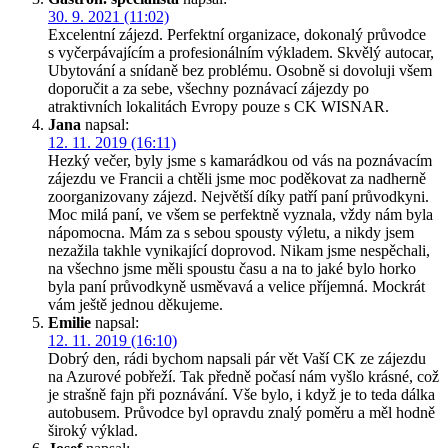
30. 9. 2021 (11:02)
Excelentní zájezd. Perfektní organizace, dokonalý průvodce
s vyčerpávajícím a profesionálním výkladem. Skvělý autocar,
Ubytování a snídaně bez problému. Osobně si dovoluji všem
doporučit a za sebe, všechny poznávací zájezdy po
atraktivních lokalitách Evropy pouze s CK WISNAR.
Jana
napsal:
12. 11. 2019 (16:11)
Hezký večer, byly jsme s kamarádkou od vás na poznávacím
zájezdu ve Francii a chtěli jsme moc poděkovat za nadherně
zoorganizovany zájezd. Největší díky patří paní průvodkyni.
Moc milá paní, ve všem se perfektně vyznala, vždy nám byla
nápomocna. Mám za s sebou spousty výletu, a nikdy jsem
nezažila takhle vynikající doprovod. Nikam jsme nespěchali,
na všechno jsme měli spoustu času a na to jaké bylo horko
byla paní průvodkyně usměvavá a velice příjemná. Mockrát
vám ještě jednou děkujeme.
Emilie
napsal:
12. 11. 2019 (16:10)
Dobrý den, rádi bychom napsali pár vět Vaší CK ze zájezdu
na Azurové pobřeží. Tak předně počasí nám vyšlo krásné, což
je strašně fajn při poznávání. Vše bylo, i když je to teda dálka
autobusem. Průvodce byl opravdu znalý poměru a měl hodně
široký výklad.