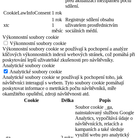
před aktualizací mezipaměti počtu
sdílení.
CookieLawInfoConsent
1 rok
1 rok
Registruje sdílení obsahu
xtc
1
uživatelem prostřednictvím
měsíc
sociálních médií.
Výkonnostní soubory cookie
Výkonnostní soubory cookie
Výkonnostní soubory cookie se používají k pochopení a analýze
klíčových výkonnostních indexů webových stránek, což pomáhá při
poskytování lepší uživatelské zkušenosti pro návštěvníky.
Analytické soubory cookie
Analytické soubory cookie
Analytické soubory cookie se používají k pochopení toho, jak
návštěvníci interagují s webem. Tyto soubory cookie pomáhají
poskytovat informace o metrikách počtu návštěvníků, míře
okamžitého opuštění, zdroji návštěvnosti atd.
Cookie
Délka
Popis
Soubor cookie _ga,
nainstalovaný službou Google
Analytics, vypočítává údaje o
návštěvnících, relacích a
kampaních a také sleduje
využití webu pro analytický
_ga
2 roky