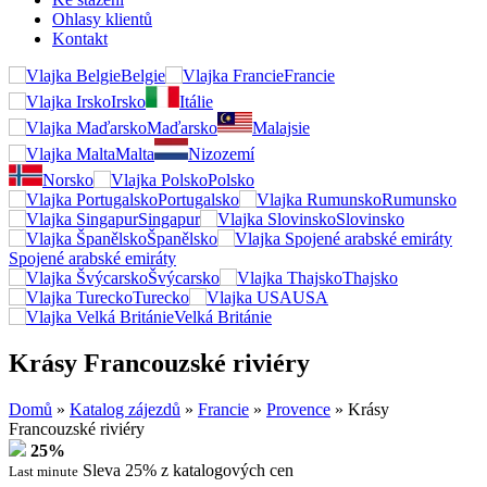
Ohlasy klientů
Kontakt
Belgie
Francie
Irsko
Itálie
Maďarsko
Malajsie
Malta
Nizozemí
Norsko
Polsko
Portugalsko
Rumunsko
Singapur
Slovinsko
Španělsko
Spojené arabské emiráty
Švýcarsko
Thajsko
Turecko
USA
Velká Británie
Krásy Francouzské riviéry
Domů
»
Katalog zájezdů
»
Francie
»
Provence
»
Krásy
Francouzské riviéry
25%
Sleva 25% z katalogových cen
Last minute