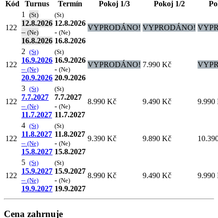
Kód
Turnus
Termín
Pokoj 1/3
Pokoj 1/2
Po
1
(St)
(St)
12.8.2026
12.8.2026
122
VYPRODÁNO!
VYPRODÁNO!
VYP
–
-
(Ne)
(Ne)
16.8.2026
16.8.2026
2
(St)
(St)
16.9.2026
16.9.2026
122
VYPRODÁNO!
7.990 Kč
VYP
–
-
(Ne)
(Ne)
20.9.2026
20.9.2026
3
(St)
(St)
7.7.2027
7.7.2027
122
8.990 Kč
9.490 Kč
9.990
–
-
(Ne)
(Ne)
11.7.2027
11.7.2027
4
(St)
(St)
11.8.2027
11.8.2027
122
9.390 Kč
9.890 Kč
10.39
–
-
(Ne)
(Ne)
15.8.2027
15.8.2027
5
(St)
(St)
15.9.2027
15.9.2027
122
8.990 Kč
9.490 Kč
9.990
–
-
(Ne)
(Ne)
19.9.2027
19.9.2027
Cena zahrnuje