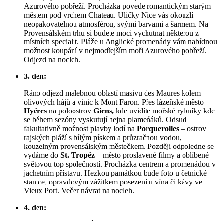
Azurového pobřeží. Procházka povede romantickým starým
městem pod vrchem Chateau. Uličky Nice vás okouzlí
neopakovatelnou atmosférou, svými barvami a šarmem. Na
Provensálském trhu si budete moci vychutnat některou z
místních specialit. Pláže u Anglické promenády vám nabídnou
možnost koupání v nejmodřejším moři Azurového pobřeží.
Odjezd na nocleh.
3. den:
Ráno odjezd malebnou oblastí masivu des Maures kolem
olivových hájů a vinic k Mont Faron. Přes lázeňské město
Hyéres
na poloostrov
Giens,
kde uvidíte mořské rybníky kde
se během sezóny vyskutují hejna plameńáků. Odsud
fakultativně možnost plavby lodí na
Porquerolles
– ostrov
rajských pláží s bílým pískem a průzračnou vodou,
kouzelným provensálským městečkem. Později odpoledne se
vydáme do
St. Tropéz
– město proslavené filmy a oblíbené
světovou top společností. Procházka centrem a promenádou v
jachetním přístavu. Hezkou památkou bude foto u četnické
stanice, opravdovým zážitkem posezení u vína či kávy ve
Vieux Port. Večer návrat na nocleh.
4. den: