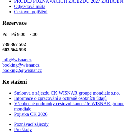
PRODEJ POZNÁVACÍCH ZÁJEZDŮ 2027 ZAHÁJEN!
Odjezdová místa
Cestovní pojištění
Rezervace
Po - Pá 9:00-17:00
739 367 502
603 564 598
info@wisnar.cz
booking@wisnar.cz
booking2@wisnar.cz
Ke stažení
Smlouva o zájezdu CK WISNAR groupe mondiale s.r.o.
Informace o zpracování a ochraně osobních údajů
Všeobecné podmínky cestovní kanceláře WISNAR groupe
mondiale
Pojistka CK 2026
Poznávací zájezdy
Pro školy