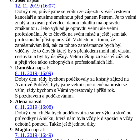
Josef
napsal:
12. 11. 2019 (16:07)
Dobrý den, právě jsme se vrátili ze zájezdu s Vaší cestovni
kanceláří a musíme smeknout před panem Petrem. Je to velmi
znalý a luxusní průvodce, danou lokalitu má opravdu
zmáknutou . Jeho výklad je opravdu velmi ale velmi
profesionální. Je to člověk na svém místě a ještě jsem tak
profesionální přístup nezažil. Vzhledem k tomu, že
zaměstnávám lidi, tak za tohoto zaměstnance bych byl
vděčný. Je to člověk který by s přehledem mohl mít vlastní
cestovku a byl by úspěšný. Velmi děkuji za krásný zážitek
a přeji více takto schopných a profesionálních lidí.
Danuška
napsal:
8. 11. 2019 (16:09)
Dobry den, rády bychom poděkovaly za krásný zájezd na
Azurové Pobřeží, byly jsme velmi spokojené naprosto se
vším, rády bychom s Vámi vycestovaly i příští rok.
S pozdravem a poděkováním.
Alena
napsal:
8. 11. 2019 (16:08)
Dobrý den, chtěla bych poděkovat za super výlet a skvělou
průvodkyni Aničku, která nám byla vždy k dispozici a vždy
ochotná pomoci. Takže ještě jednou díky.
Magda
napsal:
7. 11. 2019 (16:49)