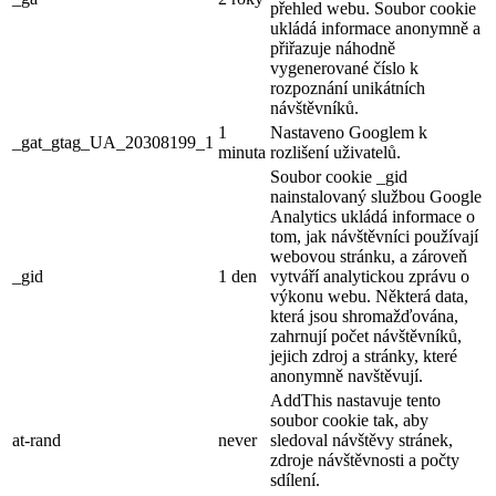
přehled webu. Soubor cookie
ukládá informace anonymně a
přiřazuje náhodně
vygenerované číslo k
rozpoznání unikátních
návštěvníků.
1
Nastaveno Googlem k
_gat_gtag_UA_20308199_1
minuta
rozlišení uživatelů.
Soubor cookie _gid
nainstalovaný službou Google
Analytics ukládá informace o
tom, jak návštěvníci používají
webovou stránku, a zároveň
_gid
1 den
vytváří analytickou zprávu o
výkonu webu. Některá data,
která jsou shromažďována,
zahrnují počet návštěvníků,
jejich zdroj a stránky, které
anonymně navštěvují.
AddThis nastavuje tento
soubor cookie tak, aby
at-rand
never
sledoval návštěvy stránek,
zdroje návštěvnosti a počty
sdílení.