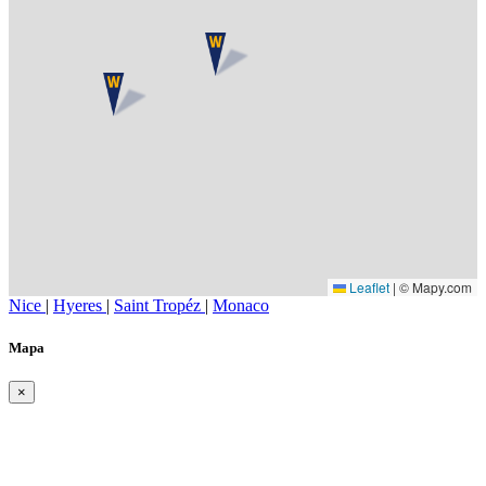
Leaflet
|
© Mapy.com
Nice
|
Hyeres
|
Saint Tropéz
|
Monaco
Mapa
×