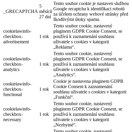
Tento soubor cookie je nastaven službou
5
Google recaptcha k identifikaci robotů
_GRECAPTCHA
měsíců
za účelem ochrany webové stránky před
27 dní
škodlivými útoky spamu.
Tento soubor cookie, nastavený
cookielawinfo-
pluginem GDPR Cookie Consent, se
checkbox-
1 rok
používá k zaznamenání souhlasu
advertisement
uživatele s cookies v kategorii
„Reklama“.
Tento soubor cookie, nastavený
cookielawinfo-
pluginem GDPR Cookie Consent, se
checkbox-
1 rok
používá k zaznamenání souhlasu
analytics
uživatele s cookies v kategorii
„Analytics“.
Cookie je nastavena pluginem GDPR
cookielawinfo-
Cookie Consent k zaznamenání
checkbox-
1 rok
souhlasu uživatele s cookies v kategorii
functional
„Funkční“.
Tento soubor cookie, nastavený
cookielawinfo-
pluginem GDPR Cookie Consent, se
checkbox-
1 rok
používá k zaznamenání souhlasu
necessary
uživatele s cookies v kategorii
„Nezbytné“.
Tento soubor cookie, nastavený