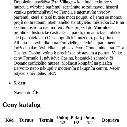
Dopoledne návštěva
Éze Village
– kde bude exkurze v
muzeu a výrobně parfémů, seznámíte se zajímavou historií
vzniku parfumérářství ve Francii, s tajemstvím výroby
parfémů, které si také budete moci koupit. Zájemci se mohou
projít do hradbami obehnaného starobylého městečka EZE na
skalním ostrohu nad mořem. Poté příjezd do
Monaka
–
prohlídka historické části města, parků, romantických uliček
ale i památek jako Oceanografické muzeum, park prince
Alberta I. s vyhlídkou na Fontvielle, katedrála, parlament,
knížecí palác. Vyhlídka na přístav, čtvrť Condamine, trať F1 a
Casino. Osobní volno k procházce přístavem a po trati Velké
ceny Formule 1, návštěvě Casina, botanické zahrady, či
Oceanografického muzea. Možnost koupání na plážích
Larvotto nebo nákupů v moderním nákupním centru. Večer
odjezd směr Itálie, SRN.
5. den:
Návrat do ČR.
Ceny katalog
Pokoj
Pokoj
Pokoj
Kód
Turnus
Termín
Doprava
1/3
1/2
1/2