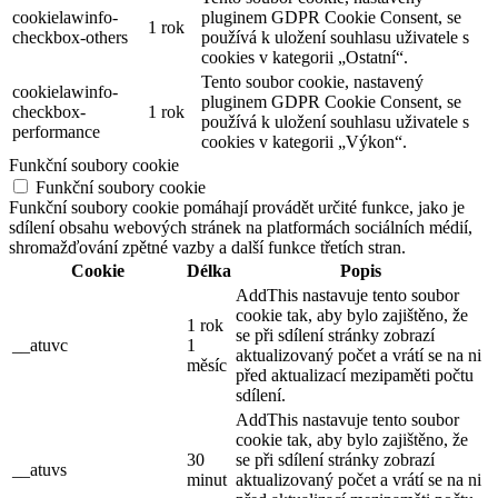
cookielawinfo-
pluginem GDPR Cookie Consent, se
1 rok
checkbox-others
používá k uložení souhlasu uživatele s
cookies v kategorii „Ostatní“.
Tento soubor cookie, nastavený
cookielawinfo-
pluginem GDPR Cookie Consent, se
checkbox-
1 rok
používá k uložení souhlasu uživatele s
performance
cookies v kategorii „Výkon“.
Funkční soubory cookie
Funkční soubory cookie
Funkční soubory cookie pomáhají provádět určité funkce, jako je
sdílení obsahu webových stránek na platformách sociálních médií,
shromažďování zpětné vazby a další funkce třetích stran.
Cookie
Délka
Popis
AddThis nastavuje tento soubor
cookie tak, aby bylo zajištěno, že
1 rok
se při sdílení stránky zobrazí
__atuvc
1
aktualizovaný počet a vrátí se na ni
měsíc
před aktualizací mezipaměti počtu
sdílení.
AddThis nastavuje tento soubor
cookie tak, aby bylo zajištěno, že
30
se při sdílení stránky zobrazí
__atuvs
minut
aktualizovaný počet a vrátí se na ni