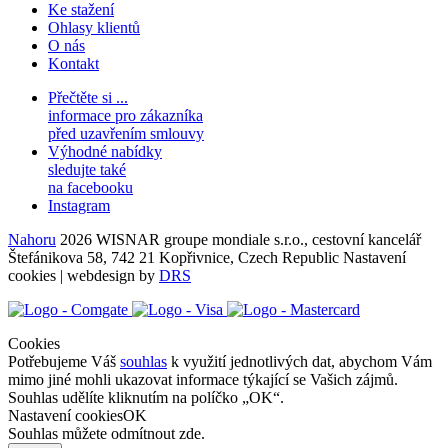
Ke stažení
Ohlasy klientů
O nás
Kontakt
Přečtěte si ...
informace pro zákazníka
před uzavřením smlouvy
Výhodné nabídky
sledujte také
na facebooku
Instagram
Nahoru
2026 WISNAR groupe mondiale s.r.o., cestovní kancelář
Štefánikova 58, 742 21 Kopřivnice, Czech Republic
Nastavení
cookies
| webdesign by
DRS
Cookies
Potřebujeme Váš
souhlas
k využití jednotlivých dat, abychom Vám
mimo jiné mohli ukazovat informace týkající se Vašich zájmů.
Souhlas udělíte kliknutím na políčko „OK“.
Nastavení cookies
OK
Souhlas můžete odmítnout
zde
.