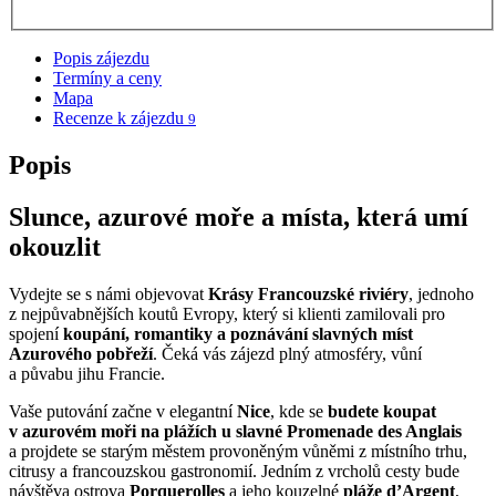
Popis zájezdu
Termíny a ceny
Mapa
Recenze k zájezdu
9
Popis
Slunce, azurové moře a místa, která umí
okouzlit
Vydejte se s námi objevovat
Krásy Francouzské riviéry
, jednoho
z nejpůvabnějších koutů Evropy, který si klienti zamilovali pro
spojení
koupání, romantiky a poznávání slavných míst
Azurového pobřeží
. Čeká vás zájezd plný atmosféry, vůní
a půvabu jihu Francie.
Vaše putování začne v elegantní
Nice
, kde se
budete koupat
v azurovém moři na plážích u slavné Promenade des Anglais
a projdete se starým městem provoněným vůněmi z místního trhu,
citrusy a francouzskou gastronomií. Jedním z vrcholů cesty bude
návštěva ostrova
Porquerolles
a jeho kouzelné
pláže d’Argent
,