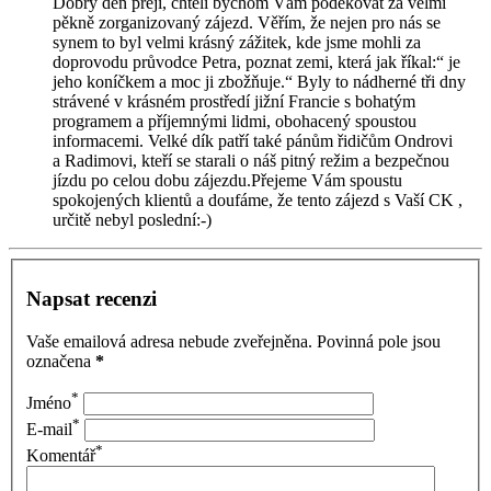
Dobrý den přeji, chtěli bychom Vám poděkovat za velmi
pěkně zorganizovaný zájezd. Věřím, že nejen pro nás se
synem to byl velmi krásný zážitek, kde jsme mohli za
doprovodu průvodce Petra, poznat zemi, která jak říkal:“ je
jeho koníčkem a moc ji zbožňuje.“ Byly to nádherné tři dny
strávené v krásném prostředí jižní Francie s bohatým
programem a příjemnými lidmi, obohacený spoustou
informacemi. Velké dík patří také pánům řidičům Ondrovi
a Radimovi, kteří se starali o náš pitný režim a bezpečnou
jízdu po celou dobu zájezdu.Přejeme Vám spoustu
spokojených klientů a doufáme, že tento zájezd s Vaší CK ,
určitě nebyl poslední:-)
Napsat recenzi
Vaše emailová adresa nebude zveřejněna. Povinná pole jsou
označena
*
*
Jméno
*
E-mail
*
Komentář