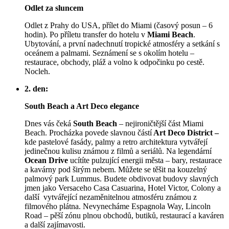
Odlet za sluncem
Odlet z Prahy do USA, přílet do Miami (časový posun – 6
hodin). Po příletu transfer do hotelu v
Miami Beach
.
Ubytování, a první nadechnutí tropické atmosféry a setkání s
oceánem a palmami. Seznámení se s okolím hotelu –
restaurace, obchody, pláž a volno k odpočinku po cestě.
Nocleh.
2. den:
South Beach a Art Deco elegance
Dnes vás čeká
South Beach
– nejironičtější část Miami
Beach. Procházka povede slavnou částí
Art Deco District –
kde pastelové fasády, palmy a retro architektura vytvářejí
jedinečnou kulisu známou z filmů a seriálů. Na legendární
Ocean Drive
ucítíte pulzující energii města – bary, restaurace
a kavárny pod širým nebem. Můžete se těšit na kouzelný
palmový park Lummus. Budete obdivovat budovy slavných
jmen jako Versaceho Casa Casuarina, Hotel Victor, Colony a
další vytvářející nezaměnitelnou atmosféru známou z
filmového plátna. Nevynecháme Espagnola Way, Lincoln
Road – pěší zónu plnou obchodů, butiků, restaurací a kaváren
a další zajímavosti.