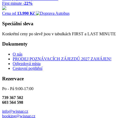
First minute
-22%
Cena od
13.990 Kč
Speciální sleva
Konkrétní ceny po slevě jsou v tabulkách FIRST a LAST MINUTE
Dokumenty
O nás
PRODEJ POZNÁVACÍCH ZÁJEZDŮ 2027 ZAHÁJEN!
Odjezdová místa
Cestovní pojištění
Rezervace
Po - Pá 9:00-17:00
739 367 502
603 564 598
info@wisnar.cz
booking@wisnar.cz