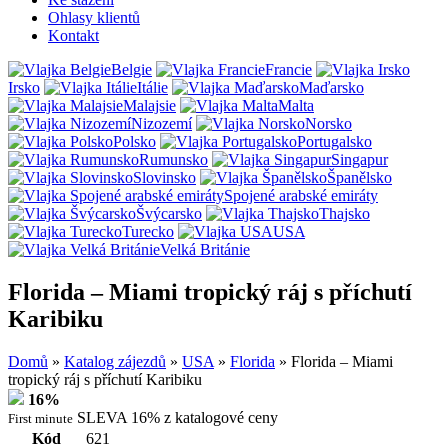
Ohlasy klientů
Kontakt
Belgie
Francie
Irsko
Itálie
Maďarsko
Malajsie
Malta
Nizozemí
Norsko
Polsko
Portugalsko
Rumunsko
Singapur
Slovinsko
Španělsko
Spojené arabské emiráty
Švýcarsko
Thajsko
Turecko
USA
Velká Británie
Florida – Miami tropický ráj s příchutí
Karibiku
Domů
»
Katalog zájezdů
»
USA
»
Florida
»
Florida – Miami
tropický ráj s příchutí Karibiku
16%
SLEVA 16% z katalogové ceny
First minute
Kód
621