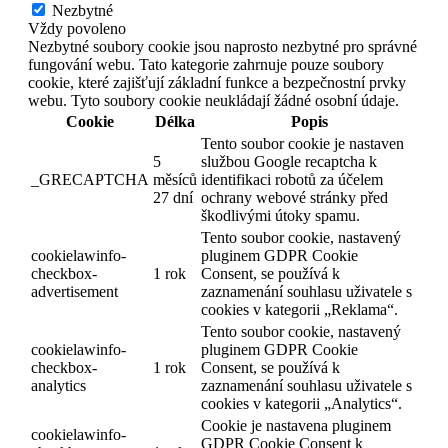
Nezbytné
Vždy povoleno
Nezbytné soubory cookie jsou naprosto nezbytné pro správné
fungování webu. Tato kategorie zahrnuje pouze soubory
cookie, které zajišťují základní funkce a bezpečnostní prvky
webu. Tyto soubory cookie neukládají žádné osobní údaje.
Cookie
Délka
Popis
Tento soubor cookie je nastaven
5
službou Google recaptcha k
_GRECAPTCHA
měsíců
identifikaci robotů za účelem
27 dní
ochrany webové stránky před
škodlivými útoky spamu.
Tento soubor cookie, nastavený
cookielawinfo-
pluginem GDPR Cookie
checkbox-
1 rok
Consent, se používá k
advertisement
zaznamenání souhlasu uživatele s
cookies v kategorii „Reklama“.
Tento soubor cookie, nastavený
cookielawinfo-
pluginem GDPR Cookie
checkbox-
1 rok
Consent, se používá k
analytics
zaznamenání souhlasu uživatele s
cookies v kategorii „Analytics“.
Cookie je nastavena pluginem
cookielawinfo-
GDPR Cookie Consent k