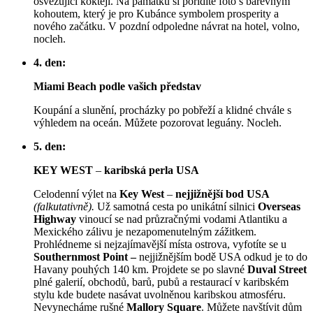
osvěžující koktejl. Na památku si pořídíte foto s barevným
kohoutem, který je pro Kubánce symbolem prosperity a
nového začátku. V pozdní odpoledne návrat na hotel, volno,
nocleh.
4. den:
Miami Beach podle vašich představ
Koupání a slunění, procházky po pobřeží a klidné chvále s
výhledem na oceán. Můžete pozorovat leguány. Nocleh.
5. den:
KEY WEST
–
karibská perla USA
Celodenní výlet na
Key West
–
nejjižnější bod USA
(falkutativně).
Už samotná cesta po unikátní silnici
Overseas
Highway
vinoucí se nad průzračnými vodami Atlantiku a
Mexického zálivu je nezapomenutelným zážitkem.
Prohlédneme si nejzajímavější místa ostrova, vyfotíte se u
Southernmost Point –
nejjižnějším bodě USA odkud je to do
Havany pouhých 140 km. Projdete se po slavné
Duval Street
plné galerií, obchodů, barů, pubů a restaurací v karibském
stylu kde budete nasávat uvolněnou karibskou atmosféru.
Nevynecháme rušné
Mallory Square
. Můžete navštívit dům