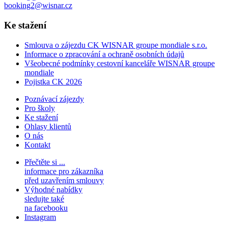
booking2@wisnar.cz
Ke stažení
Smlouva o zájezdu CK WISNAR groupe mondiale s.r.o.
Informace o zpracování a ochraně osobních údajů
Všeobecné podmínky cestovní kanceláře WISNAR groupe
mondiale
Pojistka CK 2026
Poznávací zájezdy
Pro školy
Ke stažení
Ohlasy klientů
O nás
Kontakt
Přečtěte si ...
informace pro zákazníka
před uzavřením smlouvy
Výhodné nabídky
sledujte také
na facebooku
Instagram