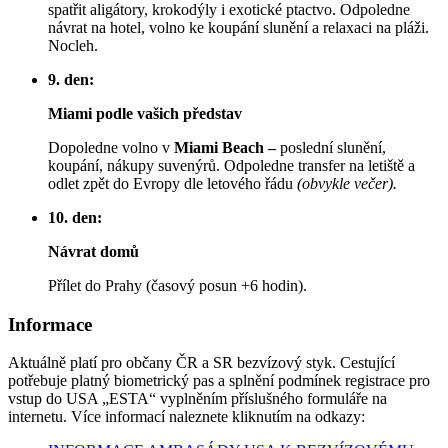
spatřit aligátory, krokodýly i exotické ptactvo. Odpoledne
návrat na hotel, volno ke koupání slunění a relaxaci na pláži.
Nocleh.
9. den:
Miami podle vašich představ
Dopoledne volno v
Miami Beach –
poslední slunění,
koupání, nákupy suvenýrů. Odpoledne transfer na letiště a
odlet zpět do Evropy dle letového řádu
(obvykle
večer).
10. den:
Návrat domů
Přílet do Prahy (časový posun +6 hodin).
Informace
Aktuálně platí pro občany ČR a SR bezvízový styk. Cestující
potřebuje platný biometrický pas a splnění podmínek registrace pro
vstup do USA „ESTA“ vyplněním příslušného formuláře na
internetu. Více informací naleznete kliknutím na odkazy: