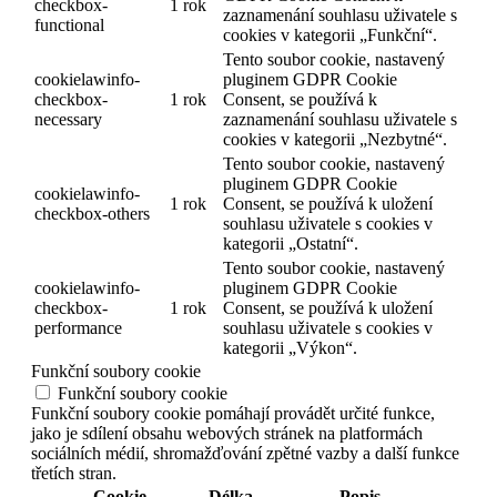
checkbox-
1 rok
zaznamenání souhlasu uživatele s
functional
cookies v kategorii „Funkční“.
Tento soubor cookie, nastavený
cookielawinfo-
pluginem GDPR Cookie
checkbox-
1 rok
Consent, se používá k
necessary
zaznamenání souhlasu uživatele s
cookies v kategorii „Nezbytné“.
Tento soubor cookie, nastavený
pluginem GDPR Cookie
cookielawinfo-
1 rok
Consent, se používá k uložení
checkbox-others
souhlasu uživatele s cookies v
kategorii „Ostatní“.
Tento soubor cookie, nastavený
cookielawinfo-
pluginem GDPR Cookie
checkbox-
1 rok
Consent, se používá k uložení
performance
souhlasu uživatele s cookies v
kategorii „Výkon“.
Funkční soubory cookie
Funkční soubory cookie
Funkční soubory cookie pomáhají provádět určité funkce,
jako je sdílení obsahu webových stránek na platformách
sociálních médií, shromažďování zpětné vazby a další funkce
třetích stran.
Cookie
Délka
Popis