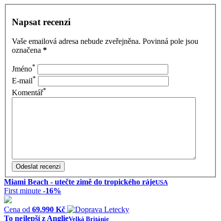
Napsat recenzi
Vaše emailová adresa nebude zveřejněna. Povinná pole jsou
označena
*
*
Jméno
*
E-mail
*
Komentář
Miami Beach - utečte zimě do tropického ráje
USA
First minute
-16%
Cena od
69.990 Kč
To nejlepší z Anglie
Velká Británie