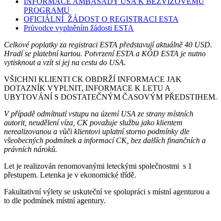
INFORMACE AMBASÁDY USA K BEZVÍZOVÉMU
PROGRAMU
OFICIÁLNÍ ŽÁDOST O REGISTRACI ESTA
Průvodce vyplněním žádosti ESTA
Celkové poplatky za registraci ESTA představují aktuálně 40 USD.
Hradí se platební kartou. Potvrzení ESTA a KÓD ESTA je nutno
vytisknout a vzít si jej na cestu do USA.
VŠICHNI KLIENTI CK OBDRŽÍ INFORMACE JAK
DOTAZNÍK VYPLNIT, INFORMACE K LETU A
UBYTOVÁNÍ S DOSTATEČNÝM ČASOVÝM PŘEDSTIHEM.
V případě odmítnutí vstupu na území USA ze strany místních
autorit, neudělení víza, CK považuje službu jako klientem
nerealizovanou a vůči klientovi uplatní storno podmínky dle
všeobecných podmínek a informací CK, bez dalších finančních a
právních nároků.
Let je realizován renomovanými leteckými společnostmi s 1
přestupem. Letenka je v ekonomické třídě.
Fakultativní výlety se uskuteční ve spolupráci s místní agenturou a
to dle podmínek místní agentury.