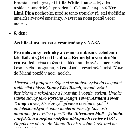
Ernesta Hemingwaye i
Little White House –
bývalou
residenci amerických prezidentů. Ochutnáte typický
Key
Limě Pie
a pochopíte, proč se tento tropický ráj stal útočištěm
umělců i světové smetánky. Návrat na hotel pozdě večer,
nocleh.
6. den:
Architektura luxusu a vesmírné sny v NASA
Pro milovníky techniky a vesmíru nabízíme celodenní
fakultativní výlet do
Orladna – Kennedyho vesmírného
centra
. Jedinečná možnost nahlédnout do světa amerického
kosmického programu, raketoplánů a vesmírných misí. Návrat
do Miami pozdě v noci, nocleh.
Alternativní program:
Zájemci se mohou vydat do elegantní
rezidenční oblasti
Sunny Isles Beach
, známé svými
ikonickými mrakodrapy a luxusním životním stylem. Uvidíte
slavné stavby jako
Porsche Design Tower, Armani Tower,
Trump Tower
, které se tyčí přímo u oceánu a patří k
architektonickým ikonám moderní Floridy. Součástí
programu je návštěva prestižního
Adventura
Mall – jednoho
z největších a nejluxusnějších nákupních center v USA.
Odpoledne návrat do Miami Beach a volno k relaxaci na