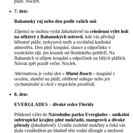
pláži. Nocleh.
7. den:
Bahamský ráj nebo den podle vašich snů
Zájemci se mohou vydat
fakultativně
na
celodenní výlet lodí
na některý z Bahamských ostrovů
, kde vás přivítají
bělostné pláže, tyrkysová moře a uvolněná karibská
atmosféra. Den plný koupání, slunce a odpočinku v
exotickém ráji, jen kousek od floridského pobřeží. Na
Bahamách si užijete koupání a odpočinek na bílých plážích.
Návrat zpět pozdě večer. Nocleh.
Alternativou je volný den v
Miami Beach –
koupání v
oceánu, slunění na pláži, oblíbené nákupy nebo jen
vychutnávání si chvil v tropickém
prostředí.
8. den:
EVERGLADES
–
divoké srdce Floridy
Půldenní výlet do
Národního parku Everglades – unikátní
subtropické krajiny plné mokřadů, mangrovů a divoké
přírody
(fakultativně).
Uvidíte rozlehlé mokřiny a čeká vás
jízda vznášedlem po hladině této vodní džungle a možnost