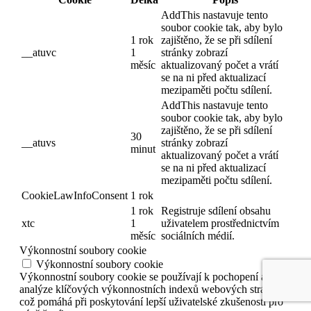
AddThis nastavuje tento
soubor cookie tak, aby bylo
1 rok
zajištěno, že se při sdílení
__atuvc
1
stránky zobrazí
měsíc
aktualizovaný počet a vrátí
se na ni před aktualizací
mezipaměti počtu sdílení.
AddThis nastavuje tento
soubor cookie tak, aby bylo
zajištěno, že se při sdílení
30
__atuvs
stránky zobrazí
minut
aktualizovaný počet a vrátí
se na ni před aktualizací
mezipaměti počtu sdílení.
CookieLawInfoConsent
1 rok
1 rok
Registruje sdílení obsahu
xtc
1
uživatelem prostřednictvím
měsíc
sociálních médií.
Výkonnostní soubory cookie
Výkonnostní soubory cookie
Výkonnostní soubory cookie se používají k pochopení a
analýze klíčových výkonnostních indexů webových stránek,
což pomáhá při poskytování lepší uživatelské zkušenosti pro