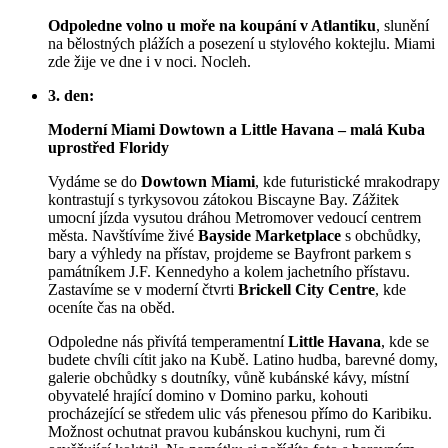
Odpoledne volno u moře na koupání v Atlantiku
, slunění
na bělostných plážích a posezení u stylového koktejlu. Miami
zde žije ve dne i v noci. Nocleh.
3. den:
Moderní Miami Dowtown a Little Havana – malá Kuba
uprostřed Floridy
Vydáme se do
Dowtown Miami
, kde futuristické mrakodrapy
kontrastují s tyrkysovou zátokou Biscayne Bay. Zážitek
umocní jízda vysutou dráhou Metromover vedoucí centrem
města. Navštívíme živé
Bayside Marketplace
s obchůdky,
bary a výhledy na přístav, projdeme se Bayfront parkem s
památníkem J.F. Kennedyho a kolem jachetního přístavu.
Zastavíme se v moderní čtvrti
Brickell City Centre
, kde
oceníte čas na oběd.
Odpoledne nás přivítá temperamentní
Little Havana
, kde se
budete chvíli cítit jako na Kubě. Latino hudba, barevné domy,
galerie obchůdky s doutníky, vůně kubánské kávy, místní
obyvatelé hrající domino v Domino parku, kohouti
procházející se středem ulic vás přenesou přímo do Karibiku.
Možnost ochutnat pravou kubánskou kuchyni, rum či