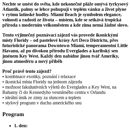
Nechte se unést do světa, kde nekonečné pláže omývá tyrkysový
Atlantik, palmy se lehce pohupují v teplém vánku a život plyne
v rytmu latinské hudby. Miami Beach je symbolem elegance,
volnosti a radosti ze života – místem, kde se setkává tropická
příroda s moderním velkoměstem a kde zima nemá žádné slovo.
Tento výjimečný poznávací zájezd vás provede ikonickými
místy Floridy – od pastelové krásy Art Deco Districtu, přes
futuristické panorama Downtown Miami, temperamentní Little
Havanu, až po divokou přírodu Everglades a karibský sen
jménem Key West. Každý den nabídne jinou tvář Ameriky,
jinou atmosféru a nový příběh
Proč právě tento zájezd?
•
kombinace exotiky, poznání i relaxace
• ikonická místa Floridy na jednom zájezdu
• možnost fakultativních výletů do Everglades a Key West, na
Bahamy či do Kennedyho vesmírného centra v Orlandu
• ideální únik ze zimy za sluncem a teplem
• stylový program v duchu amerického snu
Program
1. den: