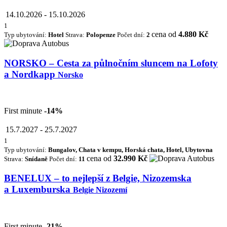
14.10.2026
-
15.10.2026
1
cena od
4.880 Kč
Typ ubytování:
Hotel
Strava:
Polopenze
Počet dní:
2
NORSKO – Cesta za půlnočním sluncem na Lofoty
a Nordkapp
Norsko
First minute
-14%
15.7.2027
-
25.7.2027
1
Typ ubytování:
Bungalov, Chata v kempu, Horská chata, Hotel, Ubytovna
cena od
32.990 Kč
Strava:
Snídaně
Počet dní:
11
BENELUX – to nejlepší z Belgie, Nizozemska
a Luxemburska
Belgie Nizozemí
First minute
-21%