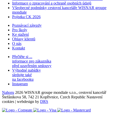
Informace o zpracování a ochraně osobních údajů
Všeobecné podmínky cestovní kanceláře WISNAR groupe
mondiale
Pojistka CK 2026
Poznávací zájezdy
Pro školy
Ke stažení
Ohlasy klientů
O nás
Kontakt
Přečtěte si ...
informace pro zákazníka
před uzavřením smlouvy
Výhodné nabídky
sledujte také
na facebooku
Instagram
Nahoru
2026 WISNAR groupe mondiale s.r.o., cestovní kancelář
Štefánikova 58, 742 21 Kopřivnice, Czech Republic
Nastavení
cookies
| webdesign by
DRS