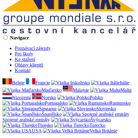
Navigace
Poznávací zájezdy
Pro školy
Ke stažení
Ohlasy klientů
Kontakt
Belgie
Francie
Irsko
Itálie
Maďarsko
Malajsie
Malta
Nizozemí
Norsko
Polsko
Portugalsko
Rumunsko
Singapur
Slovinsko
Španělsko
Spojené arabské emiráty
Švýcarsko
Thajsko
Turecko
USA
Velká Británie