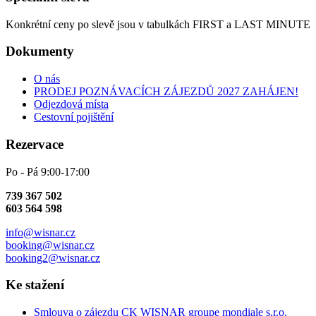
Konkrétní ceny po slevě jsou v tabulkách FIRST a LAST MINUTE
Dokumenty
O nás
PRODEJ POZNÁVACÍCH ZÁJEZDŮ 2027 ZAHÁJEN!
Odjezdová místa
Cestovní pojištění
Rezervace
Po - Pá 9:00-17:00
739 367 502
603 564 598
info@wisnar.cz
booking@wisnar.cz
booking2@wisnar.cz
Ke stažení
Smlouva o zájezdu CK WISNAR groupe mondiale s.r.o.