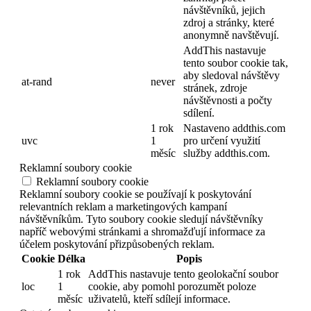
návštěvníků, jejich
zdroj a stránky, které
anonymně navštěvují.
AddThis nastavuje
tento soubor cookie tak,
aby sledoval návštěvy
at-rand
never
stránek, zdroje
návštěvnosti a počty
sdílení.
1 rok
Nastaveno addthis.com
uvc
1
pro určení využití
měsíc
služby addthis.com.
Reklamní soubory cookie
Reklamní soubory cookie
Reklamní soubory cookie se používají k poskytování
relevantních reklam a marketingových kampaní
návštěvníkům. Tyto soubory cookie sledují návštěvníky
napříč webovými stránkami a shromažďují informace za
účelem poskytování přizpůsobených reklam.
Cookie
Délka
Popis
1 rok
AddThis nastavuje tento geolokační soubor
loc
1
cookie, aby pomohl porozumět poloze
měsíc
uživatelů, kteří sdílejí informace.