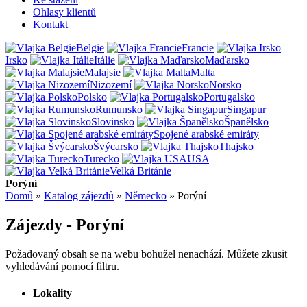
Ohlasy klientů
Kontakt
Belgie
Francie
Irsko
Itálie
Maďarsko
Malajsie
Malta
Nizozemí
Norsko
Polsko
Portugalsko
Rumunsko
Singapur
Slovinsko
Španělsko
Spojené arabské emiráty
Švýcarsko
Thajsko
Turecko
USA
Velká Británie
Porýní
Domů
»
Katalog zájezdů
»
Německo
»
Porýní
Zájezdy - Porýní
Požadovaný obsah se na webu bohužel nenachází. Můžete zkusit
vyhledávání pomocí filtru.
Lokality