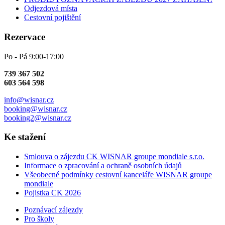
Odjezdová místa
Cestovní pojištění
Rezervace
Po - Pá 9:00-17:00
739 367 502
603 564 598
info@wisnar.cz
booking@wisnar.cz
booking2@wisnar.cz
Ke stažení
Smlouva o zájezdu CK WISNAR groupe mondiale s.r.o.
Informace o zpracování a ochraně osobních údajů
Všeobecné podmínky cestovní kanceláře WISNAR groupe
mondiale
Pojistka CK 2026
Poznávací zájezdy
Pro školy