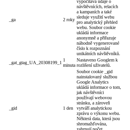
vypočítává údaje o
návštěvnících, relacích
a kampaních a také
sleduje využití webu
_ga
2 roky
pro analytický přehled
webu. Soubor cookie
ukládá informace
anonymně a přiřazuje
náhodně vygenerované
číslo k rozpoznání
unikátních návštěvníků.
1
Nastaveno Googlem k
_gat_gtag_UA_20308199_1
minuta
rozlišení uživatelů.
Soubor cookie _gid
nainstalovaný službou
Google Analytics
ukládá informace o tom,
jak návštěvníci
používají webovou
stránku, a zároveň
_gid
1 den
vytváří analytickou
zprávu o výkonu webu.
Některá data, která jsou
shromažďována,
zahrnují počet