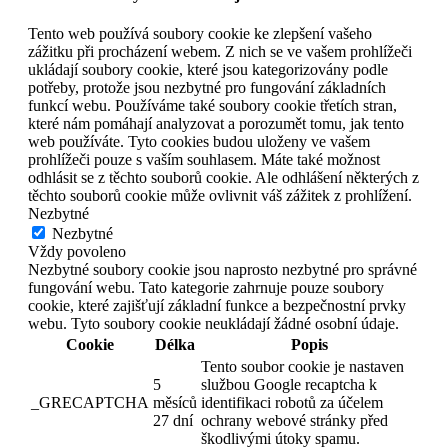
Tento web používá soubory cookie ke zlepšení vašeho
zážitku při procházení webem. Z nich se ve vašem prohlížeči
ukládají soubory cookie, které jsou kategorizovány podle
potřeby, protože jsou nezbytné pro fungování základních
funkcí webu. Používáme také soubory cookie třetích stran,
které nám pomáhají analyzovat a porozumět tomu, jak tento
web používáte. Tyto cookies budou uloženy ve vašem
prohlížeči pouze s vaším souhlasem. Máte také možnost
odhlásit se z těchto souborů cookie. Ale odhlášení některých z
těchto souborů cookie může ovlivnit váš zážitek z prohlížení.
Nezbytné
Nezbytné
Vždy povoleno
Nezbytné soubory cookie jsou naprosto nezbytné pro správné
fungování webu. Tato kategorie zahrnuje pouze soubory
cookie, které zajišťují základní funkce a bezpečnostní prvky
webu. Tyto soubory cookie neukládají žádné osobní údaje.
Cookie
Délka
Popis
Tento soubor cookie je nastaven
5
službou Google recaptcha k
_GRECAPTCHA
měsíců
identifikaci robotů za účelem
27 dní
ochrany webové stránky před
škodlivými útoky spamu.