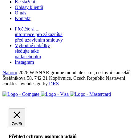
Ke stažení
Ohlasy klientů
O nás
Kontakt
Přečtěte si ...
informace pro zákazníka
před uzavřením smlouvy
Výhodné nabídky
sledujte také
na facebooku
Instagram
Nahoru
2026 WISNAR groupe mondiale s.r.o., cestovní kancelář
Štefánikova 58, 742 21 Kopřivnice, Czech Republic
Nastavení
cookies
| webdesign by
DRS
Zavřít
Přehled ochrany osobních údajů