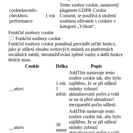
Tento soubor cookie, nastavený
cookielawinfo-
pluginem GDPR Cookie
checkbox-
1 rok
Consent, se používá k uložení
performance
souhlasu uživatele s cookies v
kategorii „Výkon“.
Funkční soubory cookie
Funkční soubory cookie
Funkční soubory cookie pomáhají provádět určité funkce,
jako je sdílení obsahu webových stránek na platformách
sociálních médií, shromažďování zpětné vazby a další funkce
třetích stran.
Cookie
Délka
Popis
AddThis nastavuje tento
soubor cookie tak, aby bylo
1 rok
zajištěno, že se při sdílení
__atuvc
1
stránky zobrazí
měsíc
aktualizovaný počet a vrátí
se na ni před aktualizací
mezipaměti počtu sdílení.
AddThis nastavuje tento
soubor cookie tak, aby bylo
zajištěno, že se při sdílení
30
__atuvs
stránky zobrazí
minut
aktualizovaný počet a vrátí