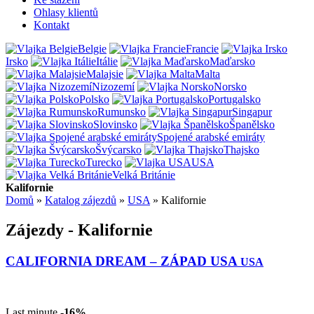
Ohlasy klientů
Kontakt
Belgie
Francie
Irsko
Itálie
Maďarsko
Malajsie
Malta
Nizozemí
Norsko
Polsko
Portugalsko
Rumunsko
Singapur
Slovinsko
Španělsko
Spojené arabské emiráty
Švýcarsko
Thajsko
Turecko
USA
Velká Británie
Kalifornie
Domů
»
Katalog zájezdů
»
USA
»
Kalifornie
Zájezdy - Kalifornie
CALIFORNIA DREAM – ZÁPAD USA
USA
Last minute
-16%