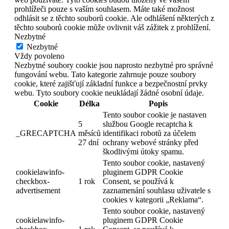
prohlížeči pouze s vaším souhlasem. Máte také možnost
odhlásit se z těchto souborů cookie. Ale odhlášení některých z
těchto souborů cookie může ovlivnit váš zážitek z prohlížení.
Nezbytné
Nezbytné
Vždy povoleno
Nezbytné soubory cookie jsou naprosto nezbytné pro správné
fungování webu. Tato kategorie zahrnuje pouze soubory
cookie, které zajišťují základní funkce a bezpečnostní prvky
webu. Tyto soubory cookie neukládají žádné osobní údaje.
Cookie
Délka
Popis
Tento soubor cookie je nastaven
5
službou Google recaptcha k
_GRECAPTCHA
měsíců
identifikaci robotů za účelem
27 dní
ochrany webové stránky před
škodlivými útoky spamu.
Tento soubor cookie, nastavený
cookielawinfo-
pluginem GDPR Cookie
checkbox-
1 rok
Consent, se používá k
advertisement
zaznamenání souhlasu uživatele s
cookies v kategorii „Reklama“.
Tento soubor cookie, nastavený
cookielawinfo-
pluginem GDPR Cookie