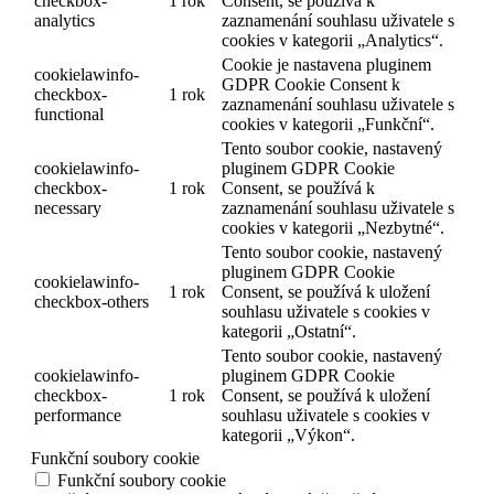
checkbox-
1 rok
Consent, se používá k
analytics
zaznamenání souhlasu uživatele s
cookies v kategorii „Analytics“.
Cookie je nastavena pluginem
cookielawinfo-
GDPR Cookie Consent k
checkbox-
1 rok
zaznamenání souhlasu uživatele s
functional
cookies v kategorii „Funkční“.
Tento soubor cookie, nastavený
cookielawinfo-
pluginem GDPR Cookie
checkbox-
1 rok
Consent, se používá k
necessary
zaznamenání souhlasu uživatele s
cookies v kategorii „Nezbytné“.
Tento soubor cookie, nastavený
pluginem GDPR Cookie
cookielawinfo-
1 rok
Consent, se používá k uložení
checkbox-others
souhlasu uživatele s cookies v
kategorii „Ostatní“.
Tento soubor cookie, nastavený
cookielawinfo-
pluginem GDPR Cookie
checkbox-
1 rok
Consent, se používá k uložení
performance
souhlasu uživatele s cookies v
kategorii „Výkon“.
Funkční soubory cookie
Funkční soubory cookie