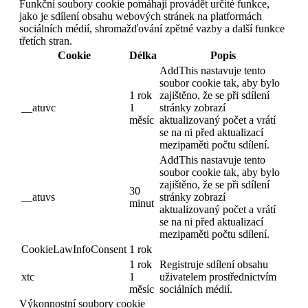
Funkční soubory cookie pomáhají provádět určité funkce,
jako je sdílení obsahu webových stránek na platformách
sociálních médií, shromažďování zpětné vazby a další funkce
třetích stran.
Cookie
Délka
Popis
AddThis nastavuje tento
soubor cookie tak, aby bylo
1 rok
zajištěno, že se při sdílení
__atuvc
1
stránky zobrazí
měsíc
aktualizovaný počet a vrátí
se na ni před aktualizací
mezipaměti počtu sdílení.
AddThis nastavuje tento
soubor cookie tak, aby bylo
zajištěno, že se při sdílení
30
__atuvs
stránky zobrazí
minut
aktualizovaný počet a vrátí
se na ni před aktualizací
mezipaměti počtu sdílení.
CookieLawInfoConsent
1 rok
1 rok
Registruje sdílení obsahu
xtc
1
uživatelem prostřednictvím
měsíc
sociálních médií.
Výkonnostní soubory cookie