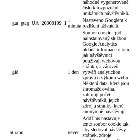
náhodně vygenerované
číslo k rozpoznání
unikátních návštěvníků.
1
Nastaveno Googlem k
_gat_gtag_UA_20308199_1
minuta
rozlišení uživatelů.
Soubor cookie _gid
nainstalovaný službou
Google Analytics
ukládá informace o tom,
jak návštěvníci
používají webovou
stránku, a zároveň
_gid
1 den
vytváří analytickou
zprávu o výkonu webu.
Některá data, která jsou
shromažďována,
zahrnují počet
návštěvníků, jejich
zdroj a stránky, které
anonymně navštěvují.
AddThis nastavuje
tento soubor cookie tak,
aby sledoval návštěvy
at-rand
never
stránek, zdroje