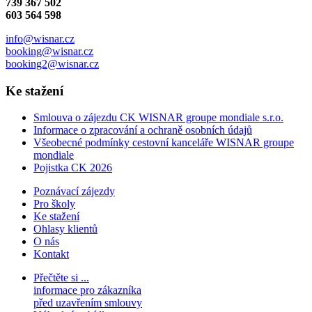
739 367 502
603 564 598
info@wisnar.cz
booking@wisnar.cz
booking2@wisnar.cz
Ke stažení
Smlouva o zájezdu CK WISNAR groupe mondiale s.r.o.
Informace o zpracování a ochraně osobních údajů
Všeobecné podmínky cestovní kanceláře WISNAR groupe
mondiale
Pojistka CK 2026
Poznávací zájezdy
Pro školy
Ke stažení
Ohlasy klientů
O nás
Kontakt
Přečtěte si ...
informace pro zákazníka
před uzavřením smlouvy