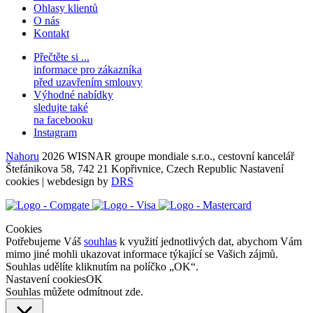
Ohlasy klientů
O nás
Kontakt
Přečtěte si ...
informace pro zákazníka
před uzavřením smlouvy
Výhodné nabídky
sledujte také
na facebooku
Instagram
Nahoru
2026 WISNAR groupe mondiale s.r.o., cestovní kancelář
Štefánikova 58, 742 21 Kopřivnice, Czech Republic
Nastavení
cookies
| webdesign by
DRS
Cookies
Potřebujeme Váš
souhlas
k využití jednotlivých dat, abychom Vám
mimo jiné mohli ukazovat informace týkající se Vašich zájmů.
Souhlas udělíte kliknutím na políčko „OK“.
Nastavení cookies
OK
Souhlas můžete odmítnout
zde
.