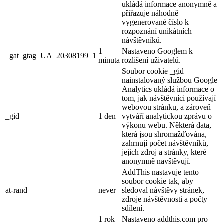
ukládá informace anonymně a
přiřazuje náhodně
vygenerované číslo k
rozpoznání unikátních
návštěvníků.
1
Nastaveno Googlem k
_gat_gtag_UA_20308199_1
minuta
rozlišení uživatelů.
Soubor cookie _gid
nainstalovaný službou Google
Analytics ukládá informace o
tom, jak návštěvníci používají
webovou stránku, a zároveň
_gid
1 den
vytváří analytickou zprávu o
výkonu webu. Některá data,
která jsou shromažďována,
zahrnují počet návštěvníků,
jejich zdroj a stránky, které
anonymně navštěvují.
AddThis nastavuje tento
soubor cookie tak, aby
at-rand
never
sledoval návštěvy stránek,
zdroje návštěvnosti a počty
sdílení.
1 rok
Nastaveno addthis.com pro