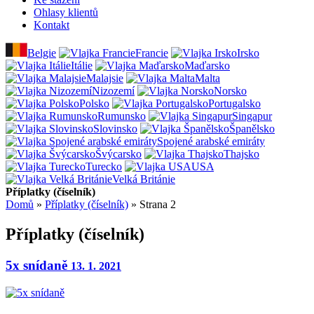
Ohlasy klientů
Kontakt
Belgie
Francie
Irsko
Itálie
Maďarsko
Malajsie
Malta
Nizozemí
Norsko
Polsko
Portugalsko
Rumunsko
Singapur
Slovinsko
Španělsko
Spojené arabské emiráty
Švýcarsko
Thajsko
Turecko
USA
Velká Británie
Příplatky (číselník)
Domů
»
Příplatky (číselník)
»
Strana 2
Příplatky (číselník)
5x snídaně
13. 1. 2021