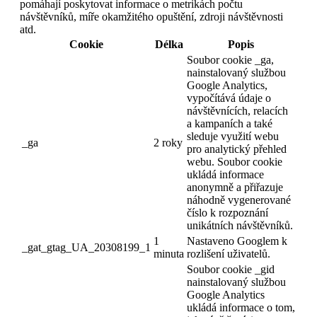
pomáhají poskytovat informace o metrikách počtu
návštěvníků, míře okamžitého opuštění, zdroji návštěvnosti
atd.
Cookie
Délka
Popis
Soubor cookie _ga,
nainstalovaný službou
Google Analytics,
vypočítává údaje o
návštěvnících, relacích
a kampaních a také
sleduje využití webu
_ga
2 roky
pro analytický přehled
webu. Soubor cookie
ukládá informace
anonymně a přiřazuje
náhodně vygenerované
číslo k rozpoznání
unikátních návštěvníků.
1
Nastaveno Googlem k
_gat_gtag_UA_20308199_1
minuta
rozlišení uživatelů.
Soubor cookie _gid
nainstalovaný službou
Google Analytics
ukládá informace o tom,