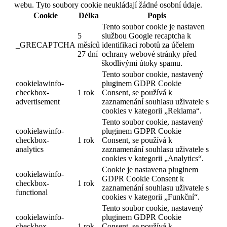
webu. Tyto soubory cookie neukládají žádné osobní údaje.
Cookie
Délka
Popis
Tento soubor cookie je nastaven
5
službou Google recaptcha k
_GRECAPTCHA
měsíců
identifikaci robotů za účelem
27 dní
ochrany webové stránky před
škodlivými útoky spamu.
Tento soubor cookie, nastavený
cookielawinfo-
pluginem GDPR Cookie
checkbox-
1 rok
Consent, se používá k
advertisement
zaznamenání souhlasu uživatele s
cookies v kategorii „Reklama“.
Tento soubor cookie, nastavený
cookielawinfo-
pluginem GDPR Cookie
checkbox-
1 rok
Consent, se používá k
analytics
zaznamenání souhlasu uživatele s
cookies v kategorii „Analytics“.
Cookie je nastavena pluginem
cookielawinfo-
GDPR Cookie Consent k
checkbox-
1 rok
zaznamenání souhlasu uživatele s
functional
cookies v kategorii „Funkční“.
Tento soubor cookie, nastavený
cookielawinfo-
pluginem GDPR Cookie
checkbox-
1 rok
Consent, se používá k