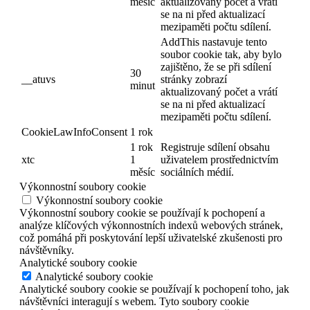
měsíc
aktualizovaný počet a vrátí
se na ni před aktualizací
mezipaměti počtu sdílení.
AddThis nastavuje tento
soubor cookie tak, aby bylo
zajištěno, že se při sdílení
30
__atuvs
stránky zobrazí
minut
aktualizovaný počet a vrátí
se na ni před aktualizací
mezipaměti počtu sdílení.
CookieLawInfoConsent
1 rok
1 rok
Registruje sdílení obsahu
xtc
1
uživatelem prostřednictvím
měsíc
sociálních médií.
Výkonnostní soubory cookie
Výkonnostní soubory cookie
Výkonnostní soubory cookie se používají k pochopení a
analýze klíčových výkonnostních indexů webových stránek,
což pomáhá při poskytování lepší uživatelské zkušenosti pro
návštěvníky.
Analytické soubory cookie
Analytické soubory cookie
Analytické soubory cookie se používají k pochopení toho, jak
návštěvníci interagují s webem. Tyto soubory cookie