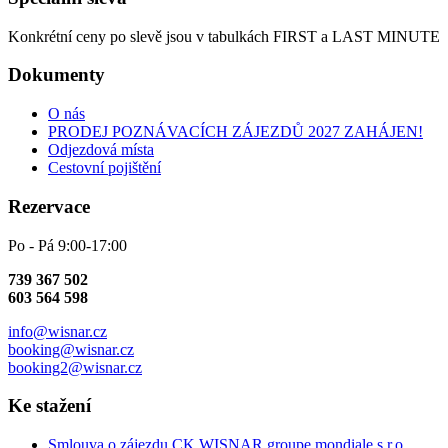
Konkrétní ceny po slevě jsou v tabulkách FIRST a LAST MINUTE
Dokumenty
O nás
PRODEJ POZNÁVACÍCH ZÁJEZDŮ 2027 ZAHÁJEN!
Odjezdová místa
Cestovní pojištění
Rezervace
Po - Pá 9:00-17:00
739 367 502
603 564 598
info@wisnar.cz
booking@wisnar.cz
booking2@wisnar.cz
Ke stažení
Smlouva o zájezdu CK WISNAR groupe mondiale s.r.o.