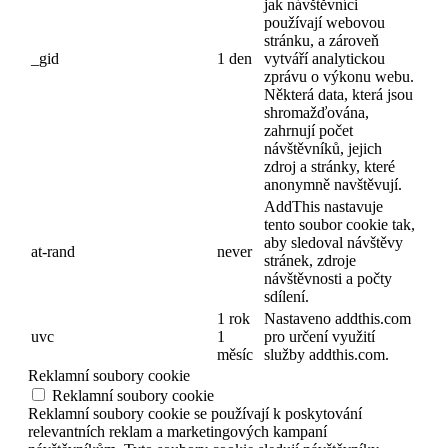
jak návštěvníci
používají webovou
stránku, a zároveň
_gid
1 den
vytváří analytickou
zprávu o výkonu webu.
Některá data, která jsou
shromažďována,
zahrnují počet
návštěvníků, jejich
zdroj a stránky, které
anonymně navštěvují.
AddThis nastavuje
tento soubor cookie tak,
aby sledoval návštěvy
at-rand
never
stránek, zdroje
návštěvnosti a počty
sdílení.
1 rok
Nastaveno addthis.com
uvc
1
pro určení využití
měsíc
služby addthis.com.
Reklamní soubory cookie
Reklamní soubory cookie
Reklamní soubory cookie se používají k poskytování
relevantních reklam a marketingových kampaní