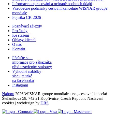
Informace o zpracování a ochraně osobních údajů
Všeobecné podmínky cestovní kanceláře WISNAR groupe
mondiale
Pojistka CK 2026
Poznávací zájezdy
Pro školy
Ke stažení
Ohlasy klientů
O nás
Kontakt
Přečtěte si ...
informace pro zákazníka
před uzavřením smlouvy
Výhodné nabídky
sledujte také
na facebooku
Instagram
Nahoru
2026 WISNAR groupe mondiale s.r.o., cestovní kancelář
Štefánikova 58, 742 21 Kopřivnice, Czech Republic
Nastavení
cookies
| webdesign by
DRS