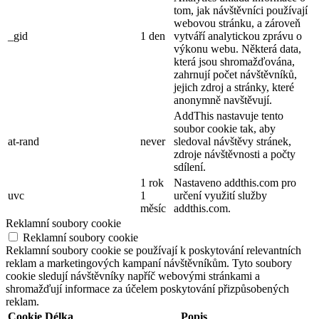
tom, jak návštěvníci používají
webovou stránku, a zároveň
_gid
1 den
vytváří analytickou zprávu o
výkonu webu. Některá data,
která jsou shromažďována,
zahrnují počet návštěvníků,
jejich zdroj a stránky, které
anonymně navštěvují.
AddThis nastavuje tento
soubor cookie tak, aby
at-rand
never
sledoval návštěvy stránek,
zdroje návštěvnosti a počty
sdílení.
1 rok
Nastaveno addthis.com pro
uvc
1
určení využití služby
měsíc
addthis.com.
Reklamní soubory cookie
Reklamní soubory cookie
Reklamní soubory cookie se používají k poskytování relevantních
reklam a marketingových kampaní návštěvníkům. Tyto soubory
cookie sledují návštěvníky napříč webovými stránkami a
shromažďují informace za účelem poskytování přizpůsobených
reklam.
Cookie
Délka
Popis