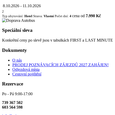
8.10.2026
-
11.10.2026
2
cena od
7.990 Kč
Typ ubytování:
Hotel
Strava:
Vlastní
Počet dní:
4
Speciální sleva
Konkrétní ceny po slevě jsou v tabulkách FIRST a LAST MINUTE
Dokumenty
O nás
PRODEJ POZNÁVACÍCH ZÁJEZDŮ 2027 ZAHÁJEN!
Odjezdová místa
Cestovní pojištění
Rezervace
Po - Pá 9:00-17:00
739 367 502
603 564 598