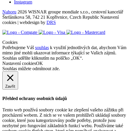
Instagram
Nahoru
2026 WISNAR groupe mondiale s.r.o., cestovní kancelář
Štefánikova 58, 742 21 Kopřivnice, Czech Republic
Nastavení
cookies
| webdesign by
DRS
Cookies
Potřebujeme Váš
souhlas
k využití jednotlivých dat, abychom Vám
mimo jiné mohli ukazovat informace týkající se Vašich zájmů.
Souhlas udělíte kliknutím na políčko „OK“.
Nastavení cookies
OK
Souhlas můžete odmítnout
zde
.
Zavřít
Přehled ochrany osobních údajů
Tento web používá soubory cookie ke zlepšení vašeho zážitku při
procházení webem. Z nich se ve vašem prohlížeči ukládají soubory
cookie, které jsou kategorizovány podle potřeby, protože jsou
nezbytné pro fungování základních funkcí webu. Používáme také
soubory cookie třetích stran, které nám pomáhají analyzovat a