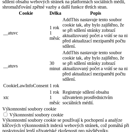
sdílení obsahu webových stránek na platformách sociálních médií,
shromažďování zpětné vazby a další funkce třetích stran.
Cookie
Délka
Popis
AddThis nastavuje tento soubor
cookie tak, aby bylo zajištěno, že
1 rok
se při sdílení stránky zobrazí
__atuvc
1
aktualizovaný počet a vrátí se na ni
měsíc
před aktualizací mezipaměti počtu
sdílení.
AddThis nastavuje tento soubor
cookie tak, aby bylo zajištěno, že
30
se při sdílení stránky zobrazí
__atuvs
minut
aktualizovaný počet a vrátí se na ni
před aktualizací mezipaměti počtu
sdílení.
CookieLawInfoConsent
1 rok
1 rok
Registruje sdílení obsahu
xtc
1
uživatelem prostřednictvím
měsíc
sociálních médií.
Výkonnostní soubory cookie
Výkonnostní soubory cookie
Výkonnostní soubory cookie se používají k pochopení a analýze
klíčových výkonnostních indexů webových stránek, což pomáhá při
poskytování lepší uživatelské zkušenosti pro návštěvníky.