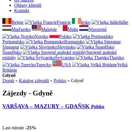
Ohlasy klientů
Kontakt
Belgie
Francie
Irsko
Itálie
Maďarsko
Malajsie
Malta
Nizozemí
Norsko
Polsko
Portugalsko
Rumunsko
Singapur
Slovinsko
Španělsko
Spojené arabské
emiráty
Švýcarsko
Thajsko
Turecko
USA
Velká
Británie
Gdyně
Domů
»
Katalog zájezdů
»
Polsko
»
Gdyně
Zájezdy - Gdyně
VARŠAVA – MAZURY – GDAŇSK
Polsko
Last minute
-25%