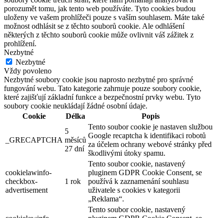
porozumět tomu, jak tento web používáte. Tyto cookies budou
uloženy ve vašem prohlížeči pouze s vaším souhlasem. Máte také
možnost odhlásit se z těchto souborů cookie. Ale odhlášení
některých z těchto souborů cookie může ovlivnit váš zážitek z
prohlížení.
Nezbytné
Nezbytné
Vždy povoleno
Nezbytné soubory cookie jsou naprosto nezbytné pro správné
fungování webu. Tato kategorie zahrnuje pouze soubory cookie,
které zajišťují základní funkce a bezpečnostní prvky webu. Tyto
soubory cookie neukládají žádné osobní údaje.
Cookie
Délka
Popis
Tento soubor cookie je nastaven službou
5
Google recaptcha k identifikaci robotů
_GRECAPTCHA
měsíců
za účelem ochrany webové stránky před
27 dní
škodlivými útoky spamu.
Tento soubor cookie, nastavený
cookielawinfo-
pluginem GDPR Cookie Consent, se
checkbox-
1 rok
používá k zaznamenání souhlasu
advertisement
uživatele s cookies v kategorii
„Reklama“.
Tento soubor cookie, nastavený