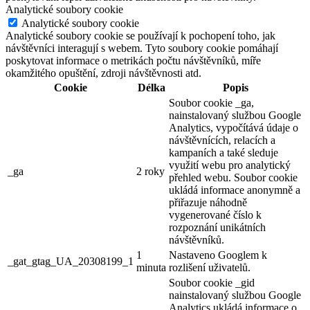
Analytické soubory cookie
Analytické soubory cookie
Analytické soubory cookie se používají k pochopení toho, jak
návštěvníci interagují s webem. Tyto soubory cookie pomáhají
poskytovat informace o metrikách počtu návštěvníků, míře
okamžitého opuštění, zdroji návštěvnosti atd.
Cookie
Délka
Popis
Soubor cookie _ga,
nainstalovaný službou Google
Analytics, vypočítává údaje o
návštěvnících, relacích a
kampaních a také sleduje
využití webu pro analytický
_ga
2 roky
přehled webu. Soubor cookie
ukládá informace anonymně a
přiřazuje náhodně
vygenerované číslo k
rozpoznání unikátních
návštěvníků.
1
Nastaveno Googlem k
_gat_gtag_UA_20308199_1
minuta
rozlišení uživatelů.
Soubor cookie _gid
nainstalovaný službou Google
Analytics ukládá informace o