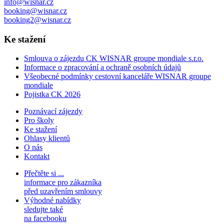
info@wisnar.cz
booking@wisnar.cz
booking2@wisnar.cz
Ke stažení
Smlouva o zájezdu CK WISNAR groupe mondiale s.r.o.
Informace o zpracování a ochraně osobních údajů
Všeobecné podmínky cestovní kanceláře WISNAR groupe
mondiale
Pojistka CK 2026
Poznávací zájezdy
Pro školy
Ke stažení
Ohlasy klientů
O nás
Kontakt
Přečtěte si ...
informace pro zákazníka
před uzavřením smlouvy
Výhodné nabídky
sledujte také
na facebooku