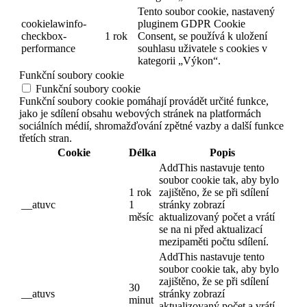
Tento soubor cookie, nastavený
cookielawinfo-
pluginem GDPR Cookie
checkbox-
1 rok
Consent, se používá k uložení
performance
souhlasu uživatele s cookies v
kategorii „Výkon“.
Funkční soubory cookie
Funkční soubory cookie
Funkční soubory cookie pomáhají provádět určité funkce,
jako je sdílení obsahu webových stránek na platformách
sociálních médií, shromažďování zpětné vazby a další funkce
třetích stran.
Cookie
Délka
Popis
AddThis nastavuje tento
soubor cookie tak, aby bylo
1 rok
zajištěno, že se při sdílení
__atuvc
1
stránky zobrazí
měsíc
aktualizovaný počet a vrátí
se na ni před aktualizací
mezipaměti počtu sdílení.
AddThis nastavuje tento
soubor cookie tak, aby bylo
zajištěno, že se při sdílení
30
__atuvs
stránky zobrazí
minut
aktualizovaný počet a vrátí