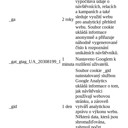
vypočítává údaje o
návštěvnících, relacích
a kampaních a také
sleduje využití webu
_ga
2 roky
pro analytický přehled
webu. Soubor cookie
ukládá informace
anonymně a přiřazuje
náhodně vygenerované
číslo k rozpoznání
unikátních návštěvníků.
1
Nastaveno Googlem k
_gat_gtag_UA_20308199_1
minuta
rozlišení uživatelů.
Soubor cookie _gid
nainstalovaný službou
Google Analytics
ukládá informace o tom,
jak návštěvníci
používají webovou
stránku, a zároveň
_gid
1 den
vytváří analytickou
zprávu o výkonu webu.
Některá data, která jsou
shromažďována,
zahrnují počet