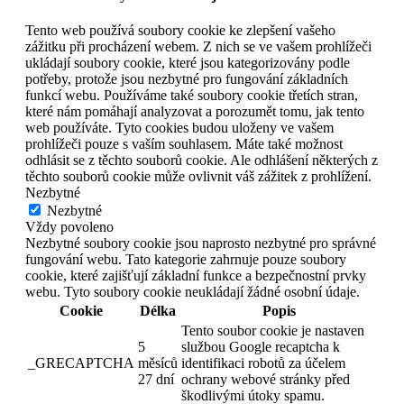
Tento web používá soubory cookie ke zlepšení vašeho
zážitku při procházení webem. Z nich se ve vašem prohlížeči
ukládají soubory cookie, které jsou kategorizovány podle
potřeby, protože jsou nezbytné pro fungování základních
funkcí webu. Používáme také soubory cookie třetích stran,
které nám pomáhají analyzovat a porozumět tomu, jak tento
web používáte. Tyto cookies budou uloženy ve vašem
prohlížeči pouze s vaším souhlasem. Máte také možnost
odhlásit se z těchto souborů cookie. Ale odhlášení některých z
těchto souborů cookie může ovlivnit váš zážitek z prohlížení.
Nezbytné
Nezbytné
Vždy povoleno
Nezbytné soubory cookie jsou naprosto nezbytné pro správné
fungování webu. Tato kategorie zahrnuje pouze soubory
cookie, které zajišťují základní funkce a bezpečnostní prvky
webu. Tyto soubory cookie neukládají žádné osobní údaje.
Cookie
Délka
Popis
Tento soubor cookie je nastaven
5
službou Google recaptcha k
_GRECAPTCHA
měsíců
identifikaci robotů za účelem
27 dní
ochrany webové stránky před
škodlivými útoky spamu.