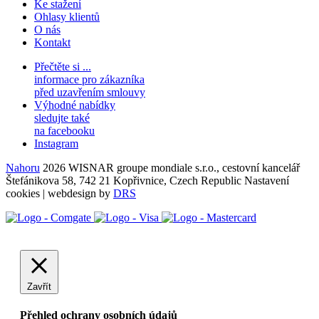
Ke stažení
Ohlasy klientů
O nás
Kontakt
Přečtěte si ...
informace pro zákazníka
před uzavřením smlouvy
Výhodné nabídky
sledujte také
na facebooku
Instagram
Nahoru
2026 WISNAR groupe mondiale s.r.o., cestovní kancelář
Štefánikova 58, 742 21 Kopřivnice, Czech Republic
Nastavení
cookies
| webdesign by
DRS
Zavřít
Přehled ochrany osobních údajů