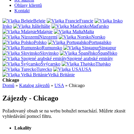
Ohlasy klientů
Kontakt
Belgie
Francie
Irsko
Itálie
Maďarsko
Malajsie
Malta
Nizozemí
Norsko
Polsko
Portugalsko
Rumunsko
Singapur
Slovinsko
Španělsko
Spojené arabské emiráty
Švýcarsko
Thajsko
Turecko
USA
Velká Británie
Chicago
Domů
»
Katalog zájezdů
»
USA
»
Chicago
Zájezdy - Chicago
Požadovaný obsah se na webu bohužel nenachází. Můžete zkusit
vyhledávání pomocí filtru.
Lokality