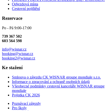
Odjezdová místa
Cestovní pojištění
Rezervace
Po - Pá 9:00-17:00
739 367 502
603 564 598
info@wisnar.cz
booking@wisnar.cz
booking2@wisnar.cz
Ke stažení
Smlouva o zájezdu CK WISNAR groupe mondiale s.r.o.
Informace o zpracování a ochraně osobních údajů
Všeobecné podmínky cestovní kanceláře WISNAR groupe
mondiale
Pojistka CK 2026
Poznávací zájezdy
Pro školy