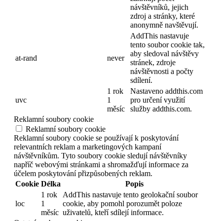
návštěvníků, jejich
zdroj a stránky, které
anonymně navštěvují.
AddThis nastavuje
tento soubor cookie tak,
aby sledoval návštěvy
at-rand
never
stránek, zdroje
návštěvnosti a počty
sdílení.
1 rok
Nastaveno addthis.com
uvc
1
pro určení využití
měsíc
služby addthis.com.
Reklamní soubory cookie
Reklamní soubory cookie
Reklamní soubory cookie se používají k poskytování
relevantních reklam a marketingových kampaní
návštěvníkům. Tyto soubory cookie sledují návštěvníky
napříč webovými stránkami a shromažďují informace za
účelem poskytování přizpůsobených reklam.
Cookie
Délka
Popis
1 rok
AddThis nastavuje tento geolokační soubor
loc
1
cookie, aby pomohl porozumět poloze
měsíc
uživatelů, kteří sdílejí informace.