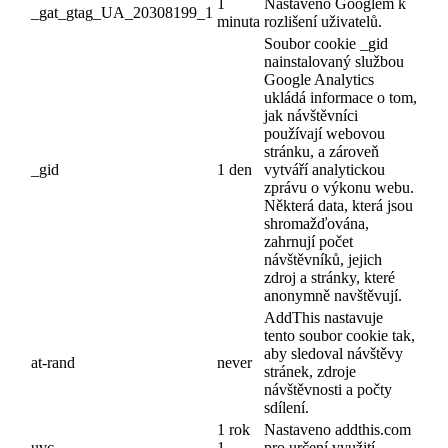
1
Nastaveno Googlem k
_gat_gtag_UA_20308199_1
minuta
rozlišení uživatelů.
Soubor cookie _gid
nainstalovaný službou
Google Analytics
ukládá informace o tom,
jak návštěvníci
používají webovou
stránku, a zároveň
_gid
1 den
vytváří analytickou
zprávu o výkonu webu.
Některá data, která jsou
shromažďována,
zahrnují počet
návštěvníků, jejich
zdroj a stránky, které
anonymně navštěvují.
AddThis nastavuje
tento soubor cookie tak,
aby sledoval návštěvy
at-rand
never
stránek, zdroje
návštěvnosti a počty
sdílení.
1 rok
Nastaveno addthis.com
uvc
1
pro určení využití