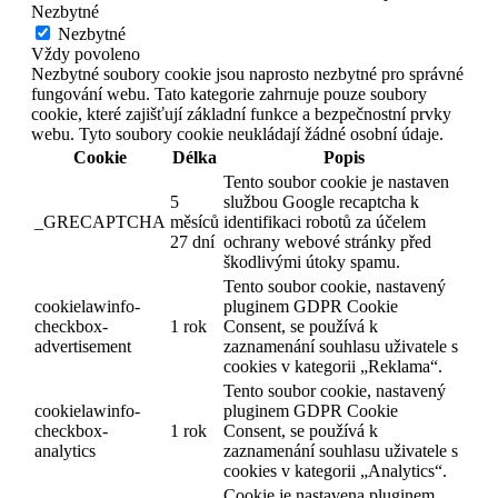
Nezbytné
Nezbytné
Vždy povoleno
Nezbytné soubory cookie jsou naprosto nezbytné pro správné
fungování webu. Tato kategorie zahrnuje pouze soubory
cookie, které zajišťují základní funkce a bezpečnostní prvky
webu. Tyto soubory cookie neukládají žádné osobní údaje.
Cookie
Délka
Popis
Tento soubor cookie je nastaven
5
službou Google recaptcha k
_GRECAPTCHA
měsíců
identifikaci robotů za účelem
27 dní
ochrany webové stránky před
škodlivými útoky spamu.
Tento soubor cookie, nastavený
cookielawinfo-
pluginem GDPR Cookie
checkbox-
1 rok
Consent, se používá k
advertisement
zaznamenání souhlasu uživatele s
cookies v kategorii „Reklama“.
Tento soubor cookie, nastavený
cookielawinfo-
pluginem GDPR Cookie
checkbox-
1 rok
Consent, se používá k
analytics
zaznamenání souhlasu uživatele s
cookies v kategorii „Analytics“.
Cookie je nastavena pluginem