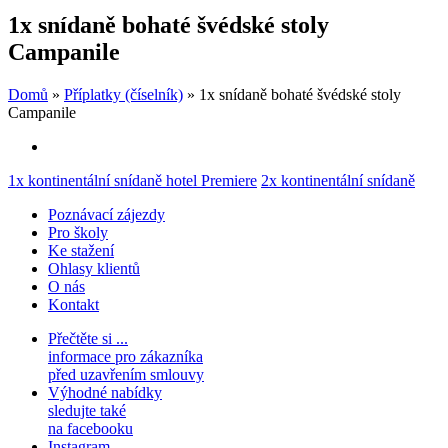
1x snídaně bohaté švédské stoly
Campanile
Domů
»
Příplatky (číselník)
»
1x snídaně bohaté švédské stoly
Campanile
Rubriky
1x kontinentální snídaně hotel Premiere
2x kontinentální snídaně
Poznávací zájezdy
Pro školy
Ke stažení
Ohlasy klientů
O nás
Kontakt
Přečtěte si ...
informace pro zákazníka
před uzavřením smlouvy
Výhodné nabídky
sledujte také
na facebooku
Instagram