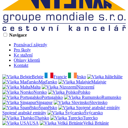
Navigace
Poznávací zájezdy
Pro školy
Ke stažení
Ohlasy klientů
Kontakt
Belgie
Francie
Irsko
Itálie
Maďarsko
Malajsie
Malta
Nizozemí
Norsko
Polsko
Portugalsko
Rumunsko
Singapur
Slovinsko
Španělsko
Spojené arabské emiráty
Švýcarsko
Thajsko
Turecko
USA
Velká Británie