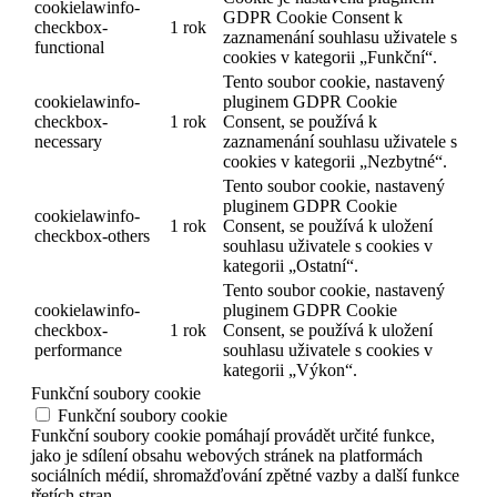
cookielawinfo-
GDPR Cookie Consent k
checkbox-
1 rok
zaznamenání souhlasu uživatele s
functional
cookies v kategorii „Funkční“.
Tento soubor cookie, nastavený
cookielawinfo-
pluginem GDPR Cookie
checkbox-
1 rok
Consent, se používá k
necessary
zaznamenání souhlasu uživatele s
cookies v kategorii „Nezbytné“.
Tento soubor cookie, nastavený
pluginem GDPR Cookie
cookielawinfo-
1 rok
Consent, se používá k uložení
checkbox-others
souhlasu uživatele s cookies v
kategorii „Ostatní“.
Tento soubor cookie, nastavený
cookielawinfo-
pluginem GDPR Cookie
checkbox-
1 rok
Consent, se používá k uložení
performance
souhlasu uživatele s cookies v
kategorii „Výkon“.
Funkční soubory cookie
Funkční soubory cookie
Funkční soubory cookie pomáhají provádět určité funkce,
jako je sdílení obsahu webových stránek na platformách
sociálních médií, shromažďování zpětné vazby a další funkce
třetích stran.